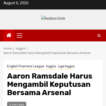
Skip
August 6, 2026
to
content
Primary
Menu
Home
Inggris
Aaron Ramsdale Harus Mengambil Keputusan Bersama Arsenal
English Priemere League
Inggris
Liga Inggris
Aaron Ramsdale Harus
Mengambil Keputusan
Bersama Arsenal
2 min read