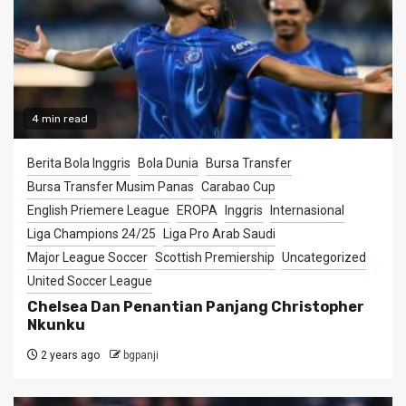
4 min read
Berita Bola Inggris
Bola Dunia
Bursa Transfer
Bursa Transfer Musim Panas
Carabao Cup
English Priemere League
EROPA
Inggris
Internasional
Liga Champions 24/25
Liga Pro Arab Saudi
Major League Soccer
Scottish Premiership
Uncategorized
United Soccer League
Chelsea Dan Penantian Panjang Christopher
Nkunku
2 years ago
bgpanji