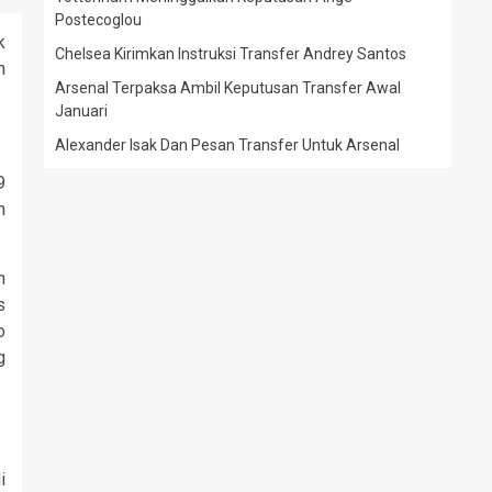
Postecoglou
k
Chelsea Kirimkan Instruksi Transfer Andrey Santos
n
Arsenal Terpaksa Ambil Keputusan Transfer Awal
Januari
Alexander Isak Dan Pesan Transfer Untuk Arsenal
9
h
n
s
o
g
i