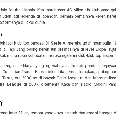
Halo football Mania, Kita mau bahas AC Milan nih, klub yang ga
uh udah jadi legenda di lapangan, pemain-pemainnya keren-kere
performanya di level dunia.
n
dah jadi klub top banget. Di
Serie A
, mereka udah ngumpulin 1
ia. Tapi yang paling keren tuh prestasinya di level Eropa. Tuju
t, menunjukin kehebatan mereka ngalahin klub-klub top Eropa.
 dengan taktiknya yang ngebahayain itu jadi pondasi kejayaa
ullit, dan Franco Baresi bikin kita semua terpukau, apalagi pa
 Terus, era 2000-an di bawah Carlo Ancelotti dan Massimilian
ns League
di 2007, ditemenin Kaka dan Paolo Maldini yan
n
reng Inter Milan, tempat yang kaya sejarah dan emosi banget, d