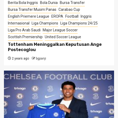
Berita Bola Inggris
Bola Dunia
Bursa Transfer
Bursa Transfer Musim Panas
Carabao Cup
English Priemere League
EROPA
Football
Inggris
Internasional
Liga Champions
Liga Champions 24/25
Liga Pro Arab Saudi
Major League Soccer
Scottish Premiership
United Soccer League
Tottenham Meninggalkan Keputusan Ange
Postecoglou
2 years ago
bgpanji