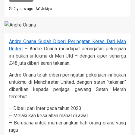
2 years ago
Jokiyo
Andre Onana Sudah Diberi Peringatan Keras Dari Man
United
– Andre Onana mendapat peringatan pekerjaan
ini bukan untukmu di Man Utd – dengan kiper seharga
£48 juta diberi saran tekanan.
Andre Onana telah diberi peringatan pekerjaan ini bukan
untukmu di Manchester United, dengan saran “tekanan”
diberikan kepada penjaga gawang Setan Merah
tersebut.
– Dibeli dari Inter pada tahun 2023
– Melakukan kesalahan mahal di awal
– Berusaha untuk memenangkan hati orang-orang yang
ragu