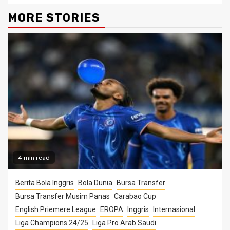
MORE STORIES
4 min read
Berita Bola Inggris
Bola Dunia
Bursa Transfer
Bursa Transfer Musim Panas
Carabao Cup
English Priemere League
EROPA
Inggris
Internasional
Liga Champions 24/25
Liga Pro Arab Saudi