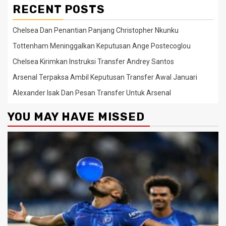
RECENT POSTS
Chelsea Dan Penantian Panjang Christopher Nkunku
Tottenham Meninggalkan Keputusan Ange Postecoglou
Chelsea Kirimkan Instruksi Transfer Andrey Santos
Arsenal Terpaksa Ambil Keputusan Transfer Awal Januari
Alexander Isak Dan Pesan Transfer Untuk Arsenal
YOU MAY HAVE MISSED