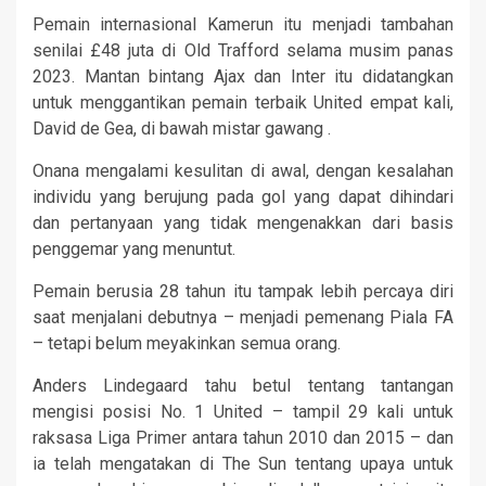
Pemain internasional Kamerun itu menjadi tambahan
senilai £48 juta di Old Trafford selama musim panas
2023. Mantan bintang Ajax dan Inter itu didatangkan
untuk menggantikan pemain terbaik United empat kali,
David de Gea, di bawah mistar gawang .
Onana mengalami kesulitan di awal, dengan kesalahan
individu yang berujung pada gol yang dapat dihindari
dan pertanyaan yang tidak mengenakkan dari basis
penggemar yang menuntut.
Pemain berusia 28 tahun itu tampak lebih percaya diri
saat menjalani debutnya – menjadi pemenang Piala FA
– tetapi belum meyakinkan semua orang.
Anders Lindegaard tahu betul tentang tantangan
mengisi posisi No. 1 United – tampil 29 kali untuk
raksasa Liga Primer antara tahun 2010 dan 2015 – dan
ia telah mengatakan di The Sun tentang upaya untuk