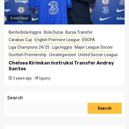
3 min read
Berita Bola Inggris
Bola Dunia
Bursa Transfer
Carabao Cup
English Priemere League
EROPA
Liga Champions 24/25
Liga Inggris
Major League Soccer
Scottish Premiership
Uncategorized
United Soccer League
Chelsea Kirimkan Instruksi Transfer Andrey
Santos
2 years ago
bgpanji
Search
Search