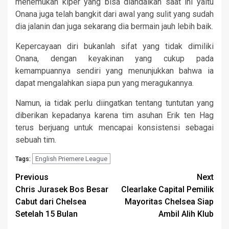
menemukan kiper yang bisa diandalkan saat ini yaitu
Onana juga telah bangkit dari awal yang sulit yang sudah
dia jalanin dan juga sekarang dia bermain jauh lebih baik.
Kepercayaan diri bukanlah sifat yang tidak dimiliki
Onana, dengan keyakinan yang cukup pada
kemampuannya sendiri yang menunjukkan bahwa ia
dapat mengalahkan siapa pun yang meragukannya.
Namun, ia tidak perlu diingatkan tentang tuntutan yang
diberikan kepadanya karena tim asuhan Erik ten Hag
terus berjuang untuk mencapai konsistensi sebagai
sebuah tim.
English Priemere League
Tags:
Continue
Previous
Next
Chris Jurasek Bos Besar
Clearlake Capital Pemilik
Reading
Cabut dari Chelsea
Mayoritas Chelsea Siap
Setelah 15 Bulan
Ambil Alih Klub