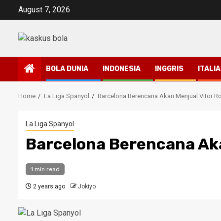
Skip
August 7, 2026
to
content
BOLA DUNIA
INDONESIA
INGGRIS
ITALIA
Home
La Liga Spanyol
Barcelona Berencana Akan Menjual Vitor R
La Liga Spanyol
Barcelona Berencana Aka
1 min read
2 years ago
Jokiyo