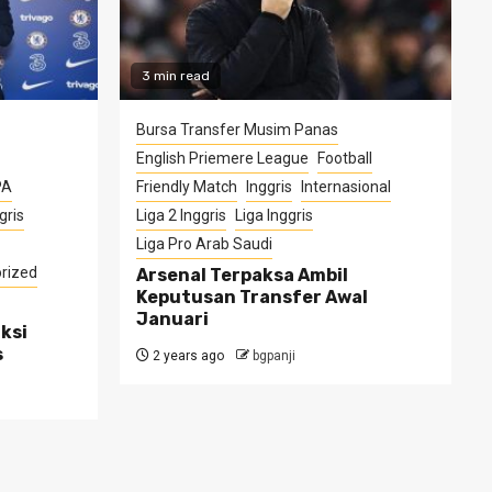
3 min read
Bursa Transfer Musim Panas
English Priemere League
Football
PA
Friendly Match
Inggris
Internasional
gris
Liga 2 Inggris
Liga Inggris
Liga Pro Arab Saudi
rized
Arsenal Terpaksa Ambil
Keputusan Transfer Awal
Januari
ksi
s
2 years ago
bgpanji