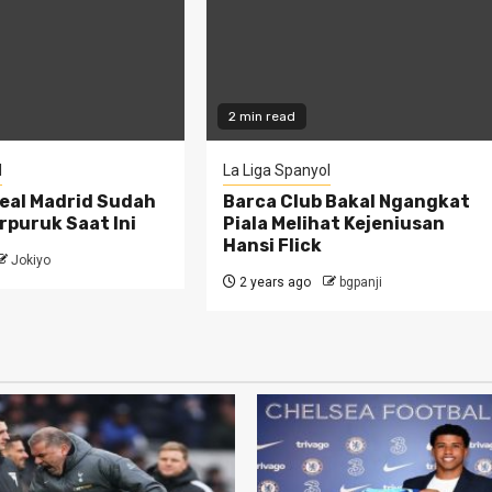
2 min read
l
La Liga Spanyol
eal Madrid Sudah
Barca Club Bakal Ngangkat
rpuruk Saat Ini
Piala Melihat Kejeniusan
Hansi Flick
Jokiyo
2 years ago
bgpanji