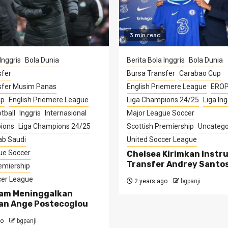
3 min read
Inggris
Bola Dunia
Berita Bola Inggris
Bola Dunia
sfer
Bursa Transfer
Carabao Cup
sfer Musim Panas
English Priemere League
ERO
up
English Priemere League
Liga Champions 24/25
Liga Ing
tball
Inggris
Internasional
Major League Soccer
ions
Liga Champions 24/25
Scottish Premiership
Uncatego
ab Saudi
United Soccer League
ue Soccer
Chelsea Kirimkan Instru
Transfer Andrey Santo
emiership
cer League
2 years ago
bgpanji
am Meninggalkan
an Ange Postecoglou
go
bgpanji