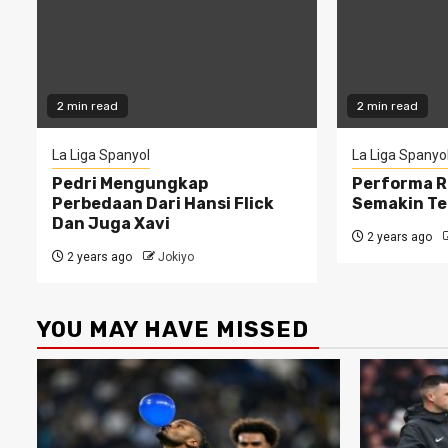
2 min read
2 min read
La Liga Spanyol
La Liga Spanyo
Pedri Mengungkap
Performa R
Perbedaan Dari Hansi Flick
Semakin Te
Dan Juga Xavi
2 years ago
2 years ago
Jokiyo
YOU MAY HAVE MISSED