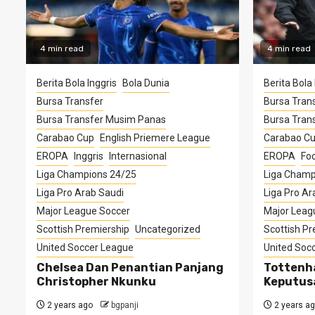
4 min read
4 min read
Berita Bola Inggris
Bola Dunia
Berita Bola 
Bursa Transfer
Bursa Tran
Bursa Transfer Musim Panas
Bursa Tran
Carabao Cup
English Priemere League
Carabao C
EROPA
Inggris
Internasional
EROPA
Foo
Liga Champions 24/25
Liga Champ
Liga Pro Arab Saudi
Liga Pro Ar
Major League Soccer
Major Leag
Scottish Premiership
Uncategorized
Scottish Pr
United Soccer League
United Soc
Chelsea Dan Penantian Panjang
Tottenh
Christopher Nkunku
Keputus
2 years ago
bgpanji
2 years a