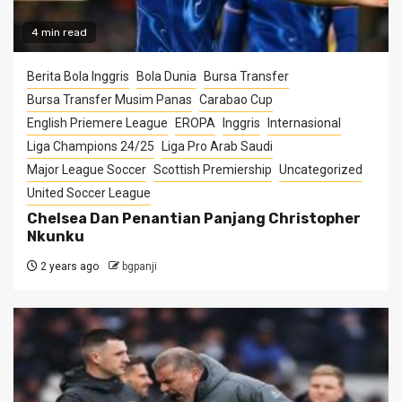
4 min read
Berita Bola Inggris
Bola Dunia
Bursa Transfer
Bursa Transfer Musim Panas
Carabao Cup
English Priemere League
EROPA
Inggris
Internasional
Liga Champions 24/25
Liga Pro Arab Saudi
Major League Soccer
Scottish Premiership
Uncategorized
United Soccer League
Chelsea Dan Penantian Panjang Christopher
Nkunku
2 years ago
bgpanji