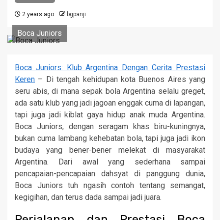
2 years ago
bgpanji
Boca Juniors
Boca Juniors: Klub Argentina Dengan Cerita Prestasi
Keren
–
Di tengah kehidupan kota Buenos Aires yang
seru abis, di mana sepak bola Argentina selalu greget,
ada satu klub yang jadi jagoan enggak cuma di lapangan,
tapi juga jadi kiblat gaya hidup anak muda Argentina.
Boca Juniors, dengan seragam khas biru-kuningnya,
bukan cuma lambang kehebatan bola, tapi juga jadi ikon
budaya yang bener-bener melekat di masyarakat
Argentina. Dari awal yang sederhana sampai
pencapaian-pencapaian dahsyat di panggung dunia,
Boca Juniors tuh ngasih contoh tentang semangat,
kegigihan, dan terus dada sampai jadi juara.
Perjalanan dan Prestasi Boca