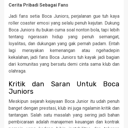
Cerita Pribadi Sebagai Fans
Jadi fans setia Boca Juniors, perjalanan gue tuh kaya
roller coaster emosi yang selalu penuh kejutan. Dukung
Boca Juniors itu bukan cuma soal nonton bola, tapi lebih
tentang ngerasain hidup yang penuh semangat,
loyalitas, dan dukungan yang gak pernah padam. Entah
lagi merayakan kemenangan atau ngehadepin
kekalahan, jadi fans Boca Juniors tuh kayak jadi bagian
dari komunitas yang bersatu demi cinta sama klub dan
olahraga.
Kritik dan Saran Untuk Boca
Juniors
Meskipun sejarah kejayaan Boca Junior itu udah penuh
banget dengan prestasi, klub ini juga ngalamin kritik dan
tantangan. Salah satu masalah yang sering jadi bahan
pembicaraan adalah manajemen keuangan dan kontrak