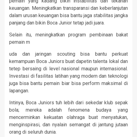
pemain yang kadang bikin instabilitas dan tekanan
keuangan. Meningkatkan transparansi dan keberlanjutan
dalam urusan keuangan bisa bantu jaga stabilitas jangka
panjang dan bikin Boca Junior tetap jadi juara.
Selain itu, meningkatkan program pembinaan bakat
pemain m
uda dan jaringan scouting bisa bantu perkuat
kemampuan Boca Juniors buat dapetin talenta lokal dan
tetep bersaing di level nasional maupun internasional.
Investasi di fasilitas latihan yang modern dan teknologi
juga bisa bantu pemain biar bisa perform maksimal di
lapangan.
Intinya, Boca Juniors tuh lebih dari sekedar klub sepak
bola; mereka adalah fenomena budaya yang
mencerminkan kekuatan olahraga buat menyatukan,
menginspirasi, dan nyalain semangat di jantung jutaan
orang di seluruh dunia.