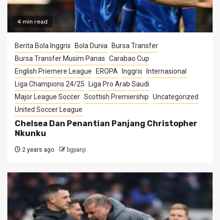
4 min read
Berita Bola Inggris
Bola Dunia
Bursa Transfer
Bursa Transfer Musim Panas
Carabao Cup
English Priemere League
EROPA
Inggris
Internasional
Liga Champions 24/25
Liga Pro Arab Saudi
Major League Soccer
Scottish Premiership
Uncategorized
United Soccer League
Chelsea Dan Penantian Panjang Christopher
Nkunku
2 years ago
bgpanji