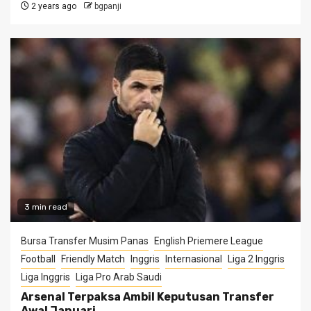
2 years ago
bgpanji
3 min read
Bursa Transfer Musim Panas
English Priemere League
Football
Friendly Match
Inggris
Internasional
Liga 2 Inggris
Liga Inggris
Liga Pro Arab Saudi
Arsenal Terpaksa Ambil Keputusan Transfer
Awal Januari