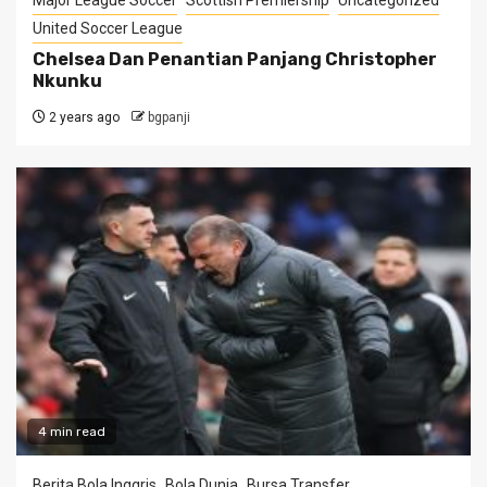
United Soccer League
Chelsea Dan Penantian Panjang Christopher
Nkunku
2 years ago
bgpanji
4 min read
Berita Bola Inggris
Bola Dunia
Bursa Transfer