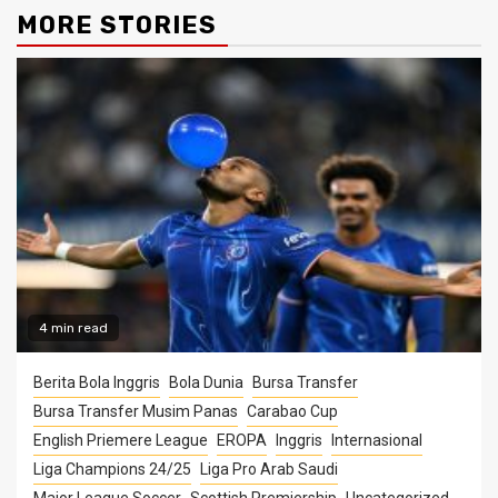
MORE STORIES
4 min read
Berita Bola Inggris
Bola Dunia
Bursa Transfer
Bursa Transfer Musim Panas
Carabao Cup
English Priemere League
EROPA
Inggris
Internasional
Liga Champions 24/25
Liga Pro Arab Saudi
Major League Soccer
Scottish Premiership
Uncategorized