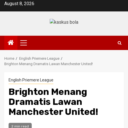
Skip
August 8, 2026
to
content
Primary
Menu
Home
English Priemere League
Brighton Menang Dramatis Lawan Manchester United!
English Priemere League
Brighton Menang
Dramatis Lawan
Manchester United!
2 min read