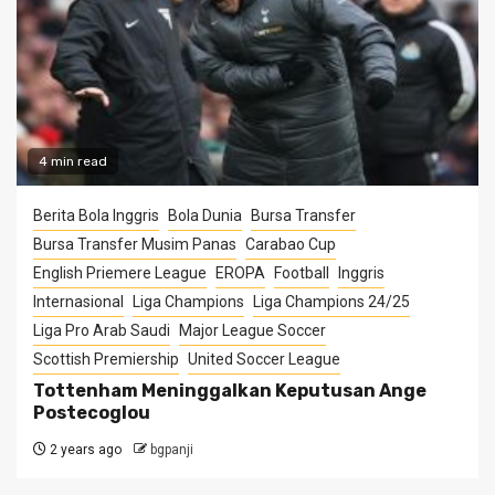
4 min read
Berita Bola Inggris
Bola Dunia
Bursa Transfer
Bursa Transfer Musim Panas
Carabao Cup
English Priemere League
EROPA
Football
Inggris
Internasional
Liga Champions
Liga Champions 24/25
Liga Pro Arab Saudi
Major League Soccer
Scottish Premiership
United Soccer League
Tottenham Meninggalkan Keputusan Ange
Postecoglou
2 years ago
bgpanji