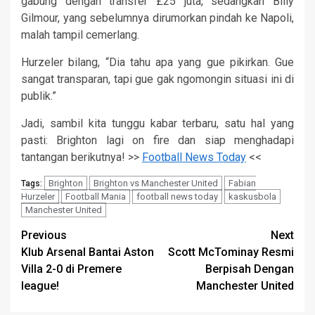
gabung dengan transfer £25 juta, sedangkan Billy
Gilmour, yang sebelumnya dirumorkan pindah ke Napoli,
malah tampil cemerlang.
Hurzeler bilang, “Dia tahu apa yang gue pikirkan. Gue
sangat transparan, tapi gue gak ngomongin situasi ini di
publik.”
Jadi, sambil kita tunggu kabar terbaru, satu hal yang
pasti: Brighton lagi on fire dan siap menghadapi
tantangan berikutnya! >>
Football News Today
<<
Brighton
Brighton vs Manchester United
Fabian
Tags:
Hurzeler
Football Mania
football news today
kaskusbola
Manchester United
Continue
Previous
Next
Klub Arsenal Bantai Aston
Scott McTominay Resmi
Reading
Villa 2-0 di Premere
Berpisah Dengan
league!
Manchester United