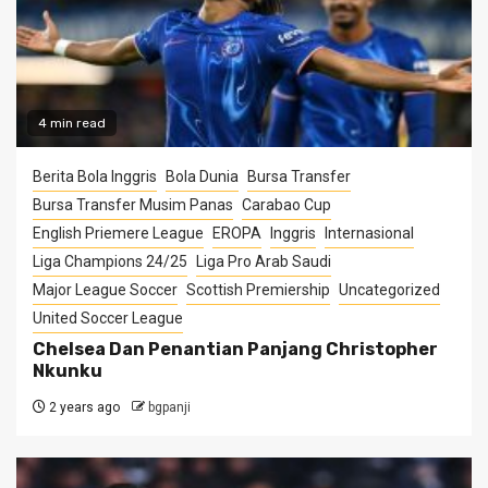
4 min read
Berita Bola Inggris
Bola Dunia
Bursa Transfer
Bursa Transfer Musim Panas
Carabao Cup
English Priemere League
EROPA
Inggris
Internasional
Liga Champions 24/25
Liga Pro Arab Saudi
Major League Soccer
Scottish Premiership
Uncategorized
United Soccer League
Chelsea Dan Penantian Panjang Christopher
Nkunku
2 years ago
bgpanji