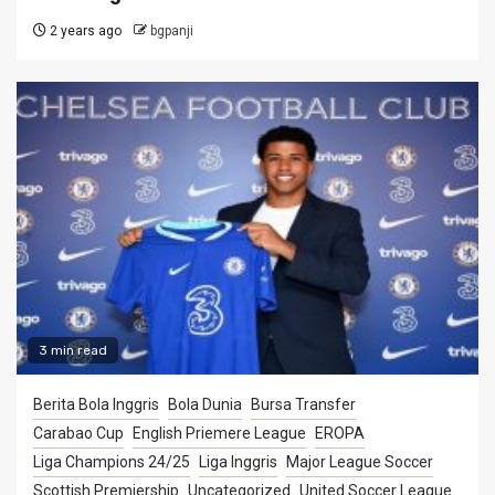
2 years ago
bgpanji
3 min read
Berita Bola Inggris
Bola Dunia
Bursa Transfer
Carabao Cup
English Priemere League
EROPA
Liga Champions 24/25
Liga Inggris
Major League Soccer
Scottish Premiership
Uncategorized
United Soccer League