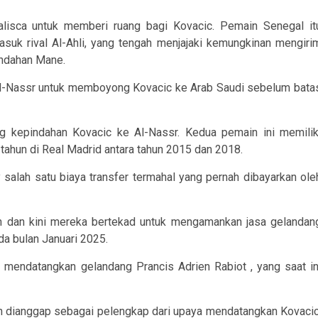
lisca untuk memberi ruang bagi Kovacic. Pemain Senegal it
masuk rival Al-Ahli, yang tengah menjajaki kemungkinan mengiri
indahan Mane.
 Al-Nassr untuk memboyong Kovacic ke Arab Saudi sebelum bata
g kepindahan Kovacic ke Al-Nassr. Kedua pemain ini memilik
tahun di Real Madrid antara tahun 2015 dan 2018.
alah satu biaya transfer termahal yang pernah dibayarkan ole
kan dan kini mereka bertekad untuk mengamankan jasa gelandan
da bulan Januari 2025.
 mendatangkan gelandang Prancis Adrien Rabiot , yang saat in
n dianggap sebagai pelengkap dari upaya mendatangkan Kovacic