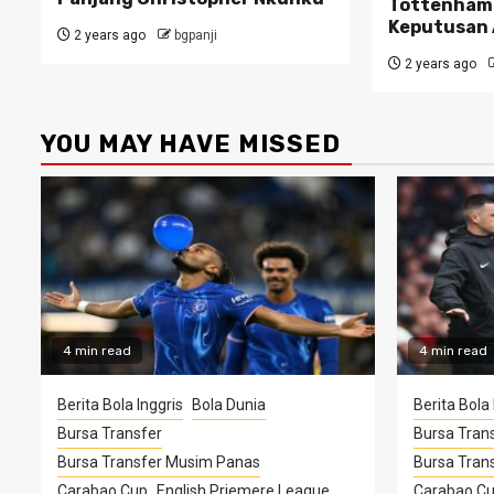
Tottenham
Keputusan 
2 years ago
bgpanji
2 years ago
YOU MAY HAVE MISSED
4 min read
4 min read
Berita Bola Inggris
Bola Dunia
Berita Bola 
Bursa Transfer
Bursa Tran
Bursa Transfer Musim Panas
Bursa Tran
Carabao Cup
English Priemere League
Carabao C