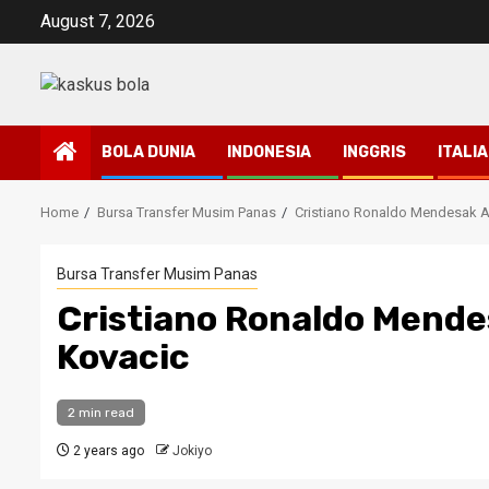
Skip
August 7, 2026
to
content
BOLA DUNIA
INDONESIA
INGGRIS
ITALIA
Home
Bursa Transfer Musim Panas
Cristiano Ronaldo Mendesak A
Bursa Transfer Musim Panas
Cristiano Ronaldo Mende
Kovacic
2 min read
2 years ago
Jokiyo