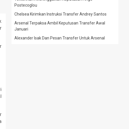
Postecoglou
Chelsea Kirimkan Instruksi Transfer Andrey Santos
k
Arsenal Terpaksa Ambil Keputusan Transfer Awal
r
Januari
Alexander Isak Dan Pesan Transfer Untuk Arsenal
r
i
l
r
a