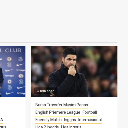
3 min read
Bursa Transfer Musim Panas
English Priemere League
Football
PA
Friendly Match
Inggris
Internasional
gris
Liga 2 Inggris
Liga Inggris