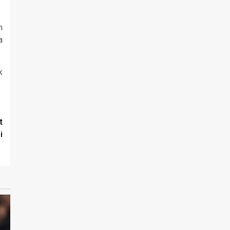
n
a
k
t
i