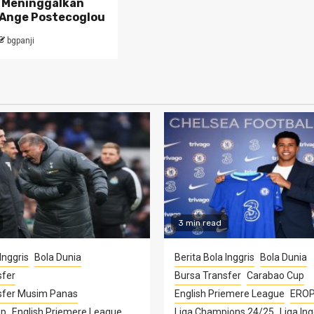
 Meninggalkan
Ange Postecoglou
bgpanji
3 min read
Inggris
Bola Dunia
Berita Bola Inggris
Bola Dunia
sfer
Bursa Transfer
Carabao Cup
sfer Musim Panas
English Priemere League
ERO
up
English Priemere League
Liga Champions 24/25
Liga Ing