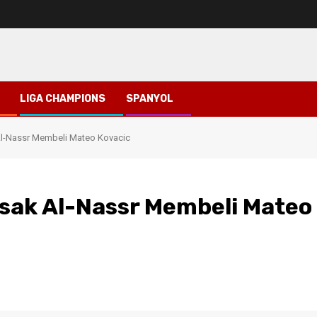
LIGA CHAMPIONS
SPANYOL
l-Nassr Membeli Mateo Kovacic
sak Al-Nassr Membeli Mateo