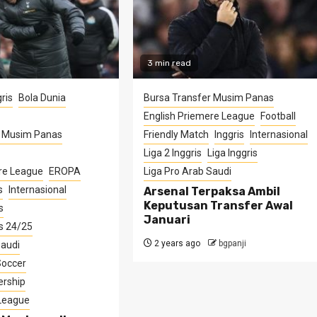
3 min read
ris
Bola Dunia
Bursa Transfer Musim Panas
English Priemere League
Football
r Musim Panas
Friendly Match
Inggris
Internasional
Liga 2 Inggris
Liga Inggris
re League
EROPA
Liga Pro Arab Saudi
s
Internasional
Arsenal Terpaksa Ambil
Keputusan Transfer Awal
s
Januari
s 24/25
2 years ago
bgpanji
Saudi
Soccer
ership
 League