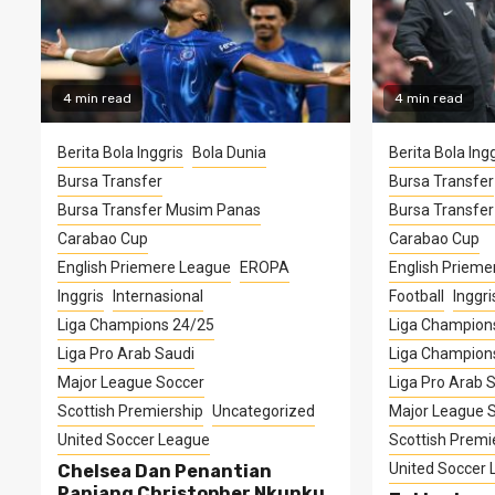
4 min read
4 min read
Berita Bola Inggris
Bola Dunia
Berita Bola Ingg
Bursa Transfer
Bursa Transfer
Bursa Transfer Musim Panas
Bursa Transfe
Carabao Cup
Carabao Cup
English Priemere League
EROPA
English Prieme
Inggris
Internasional
Football
Inggri
Liga Champions 24/25
Liga Champion
Liga Pro Arab Saudi
Liga Champion
Major League Soccer
Liga Pro Arab 
Scottish Premiership
Uncategorized
Major League 
United Soccer League
Scottish Premi
United Soccer
Chelsea Dan Penantian
Panjang Christopher Nkunku