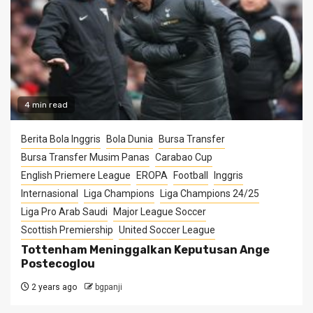
4 min read
Berita Bola Inggris
Bola Dunia
Bursa Transfer
Bursa Transfer Musim Panas
Carabao Cup
English Priemere League
EROPA
Football
Inggris
Internasional
Liga Champions
Liga Champions 24/25
Liga Pro Arab Saudi
Major League Soccer
Scottish Premiership
United Soccer League
Tottenham Meninggalkan Keputusan Ange
Postecoglou
2 years ago
bgpanji