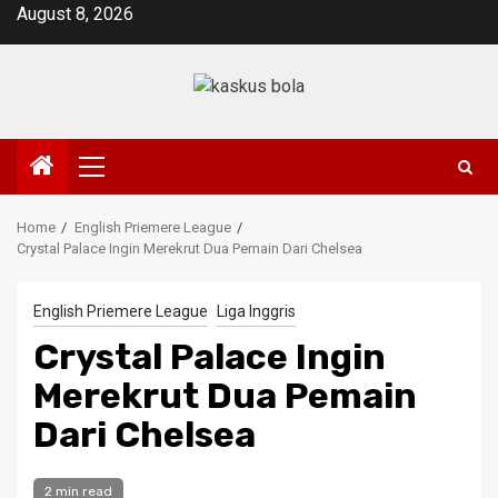
Skip
August 8, 2026
to
content
Primary
Menu
Home
English Priemere League
Crystal Palace Ingin Merekrut Dua Pemain Dari Chelsea
English Priemere League
Liga Inggris
Crystal Palace Ingin
Merekrut Dua Pemain
Dari Chelsea
2 min read