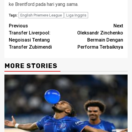
ke Brentford pada hari yang sama.
English Priemere League
Liga Inggris
Tags:
Continue
Previous
Next
Transfer Liverpool:
Oleksandr Zinchenko
Reading
Negoisasi Tentang
Bermain Dengan
Transfer Zubimendi
Performa Terbaiknya
MORE STORIES