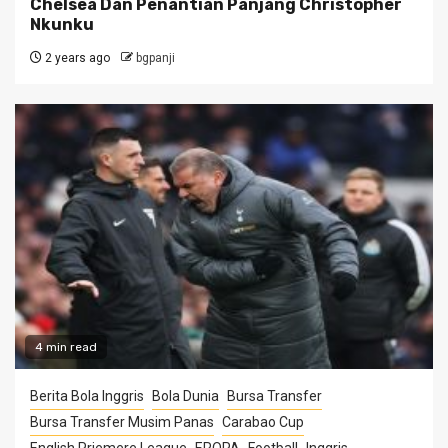
Chelsea Dan Penantian Panjang Christopher
Nkunku
2 years ago
bgpanji
4 min read
Berita Bola Inggris
Bola Dunia
Bursa Transfer
Bursa Transfer Musim Panas
Carabao Cup
English Priemere League
EROPA
Football
Inggris