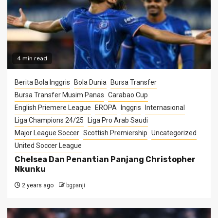
4 min read
Berita Bola Inggris
Bola Dunia
Bursa Transfer
Bursa Transfer Musim Panas
Carabao Cup
English Priemere League
EROPA
Inggris
Internasional
Liga Champions 24/25
Liga Pro Arab Saudi
Major League Soccer
Scottish Premiership
Uncategorized
United Soccer League
Chelsea Dan Penantian Panjang Christopher
Nkunku
2 years ago
bgpanji