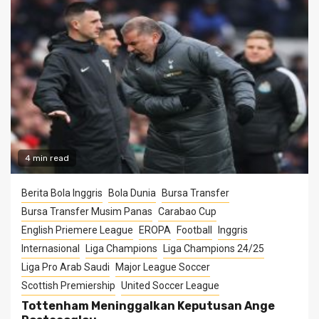
4 min read
Berita Bola Inggris
Bola Dunia
Bursa Transfer
Bursa Transfer Musim Panas
Carabao Cup
English Priemere League
EROPA
Football
Inggris
Internasional
Liga Champions
Liga Champions 24/25
Liga Pro Arab Saudi
Major League Soccer
Scottish Premiership
United Soccer League
Tottenham Meninggalkan Keputusan Ange