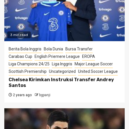
3 min read
Berita Bola Inggris
Bola Dunia
Bursa Transfer
Carabao Cup
English Priemere League
EROPA
Liga Champions 24/25
Liga Inggris
Major League Soccer
Scottish Premiership
Uncategorized
United Soccer League
Chelsea Kirimkan Instruksi Transfer Andrey
Santos
2 years ago
bgpanji