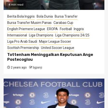
4 min read
Berita Bola Inggris
Bola Dunia
Bursa Transfer
Bursa Transfer Musim Panas
Carabao Cup
English Priemere League
EROPA
Football
Inggris
Internasional
Liga Champions
Liga Champions 24/25
Liga Pro Arab Saudi
Major League Soccer
Scottish Premiership
United Soccer League
Tottenham Meninggalkan Keputusan Ange
Postecoglou
2 years ago
bgpanji