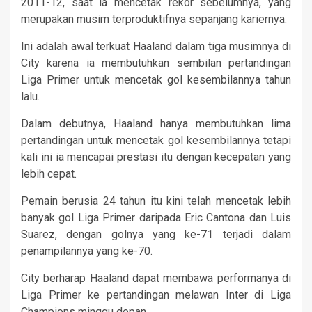
2011-12, saat ia mencetak rekor sebelumnya, yang
merupakan musim terproduktifnya sepanjang kariernya.
Ini adalah awal terkuat Haaland dalam tiga musimnya di
City karena ia membutuhkan sembilan pertandingan
Liga Primer untuk mencetak gol kesembilannya tahun
lalu.
Dalam debutnya, Haaland hanya membutuhkan lima
pertandingan untuk mencetak gol kesembilannya tetapi
kali ini ia mencapai prestasi itu dengan kecepatan yang
lebih cepat.
Pemain berusia 24 tahun itu kini telah mencetak lebih
banyak gol Liga Primer daripada Eric Cantona dan Luis
Suarez, dengan golnya yang ke-71 terjadi dalam
penampilannya yang ke-70.
City berharap Haaland dapat membawa performanya di
Liga Primer ke pertandingan melawan Inter di Liga
Champions minggu depan.