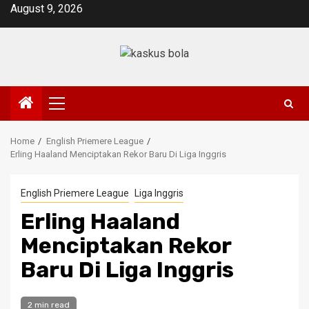
Skip
August 9, 2026
to
content
Primary
Menu
Home
English Priemere League
Erling Haaland Menciptakan Rekor Baru Di Liga Inggris
English Priemere League
Liga Inggris
Erling Haaland
Menciptakan Rekor
Baru Di Liga Inggris
2 min read