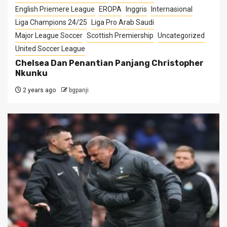
English Priemere League
EROPA
Inggris
Internasional
Liga Champions 24/25
Liga Pro Arab Saudi
Major League Soccer
Scottish Premiership
Uncategorized
United Soccer League
Chelsea Dan Penantian Panjang Christopher
Nkunku
2 years ago
bgpanji