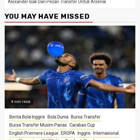
Alexander Isak Dan Pesan Transfer Untuk Arsenal
YOU MAY HAVE MISSED
4 min read
Berita Bola Inggris
Bola Dunia
Bursa Transfer
Bursa Transfer Musim Panas
Carabao Cup
English Priemere League
EROPA
Inggris
Internasional