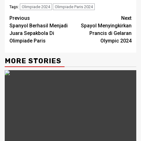
Olimpiade 2024
Olimpiade Paris 2024
Tags:
Continue
Previous
Next
Spanyol Berhasil Menjadi
Spayol Menyingkirkan
Reading
Juara Sepakbola Di
Prancis di Gelaran
Olimpiade Paris
Olympic 2024
MORE STORIES