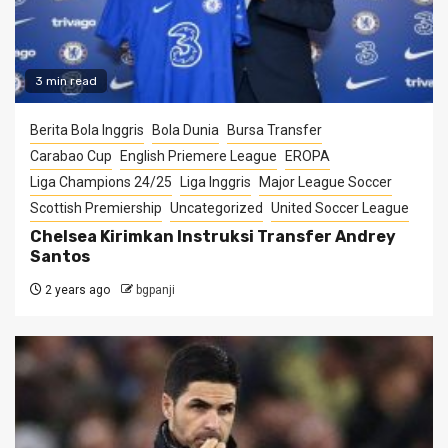
3 min read
Berita Bola Inggris
Bola Dunia
Bursa Transfer
Carabao Cup
English Priemere League
EROPA
Liga Champions 24/25
Liga Inggris
Major League Soccer
Scottish Premiership
Uncategorized
United Soccer League
Chelsea Kirimkan Instruksi Transfer Andrey
Santos
2 years ago
bgpanji