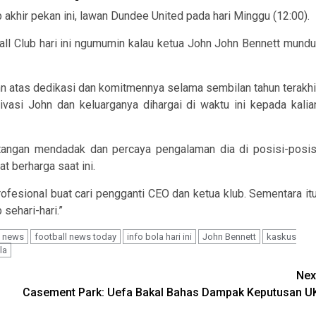
 akhir pekan ini, lawan Dundee United pada hari Minggu (12:00).
ll Club hari ini ngumumin kalau ketua John John Bennett mundu
n atas dedikasi dan komitmennya selama sembilan tahun terakhi
asi John dan keluarganya dihargai di waktu ini kepada kalia
tangan mendadak dan percaya pengalaman dia di posisi-posis
t berharga saat ini.
fesional buat cari pengganti CEO dan ketua klub. Sementara itu
sehari-hari.”
l news
football news today
info bola hari ini
John Bennett
kaskus
la
Nex
Casement Park: Uefa Bakal Bahas Dampak Keputusan U