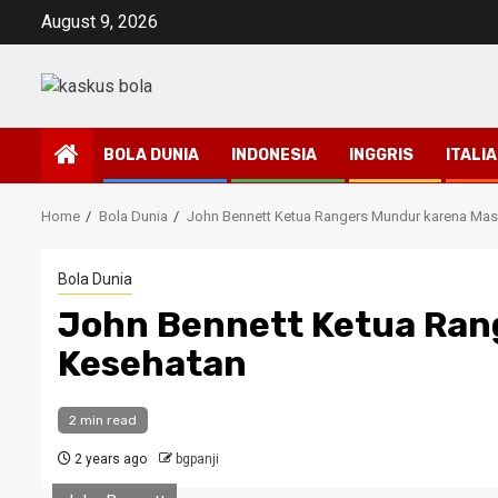
Skip
August 9, 2026
to
content
BOLA DUNIA
INDONESIA
INGGRIS
ITALIA
Home
Bola Dunia
John Bennett Ketua Rangers Mundur karena Mas
Bola Dunia
John Bennett Ketua Ran
Kesehatan
2 min read
2 years ago
bgpanji