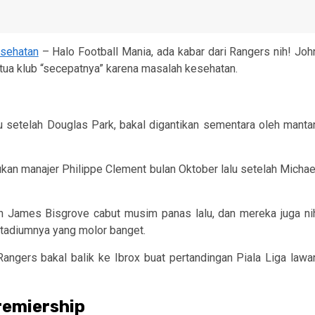
esehatan
– Halo Football Mania, ada kabar dari Rangers nih! Joh
etua klub “secepatnya” karena masalah kesehatan.
alu setelah Douglas Park, bakal digantikan sementara oleh manta
ukan manajer Philippe Clement bulan Oktober lalu setelah Michae
h James Bisgrove cabut musim panas lalu, dan mereka juga ni
stadiumnya yang molor banget.
angers bakal balik ke Ibrox buat pertandingan Piala Liga lawa
remiership