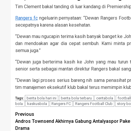
Tim Clement bakal tanding di luar kandang di Premiership
Rangers fc
ngeluarin pernyataan: “Dewan Rangers Footba
secepatnya karena alasan kesehatan.
“Dewan mau ngucapin terima kasih banyak banget ke Joh
dan mendoakan agar dia cepat sembuh. Kami minta priv
semua juga.”
“Dewan juga berterima kasih ke John yang mau turun 
senior serta sebagai mantan direktur Rangers bakal sanga
“Dewan lagi proses serius bareng nih sama penasihat pro
tim manajemen eksekutif klub bakal terus memimpin klub 
berita bola hari ini
berita bola terbaru
ceritabola
footbal
Tags:
bola
kaskusbola
Rangers FC
Rangers Football Club
story bo
Continue
Previous
Andros Townsend Akhirnya Gabung Antalyaspor Pake
Reading
Drama