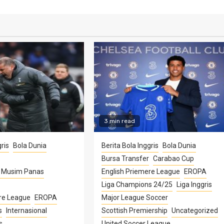
3 min read
ris
Bola Dunia
Berita Bola Inggris
Bola Dunia
Bursa Transfer
Carabao Cup
r Musim Panas
English Priemere League
EROPA
Liga Champions 24/25
Liga Inggris
re League
EROPA
Major League Soccer
s
Internasional
Scottish Premiership
Uncategorized
s
United Soccer League