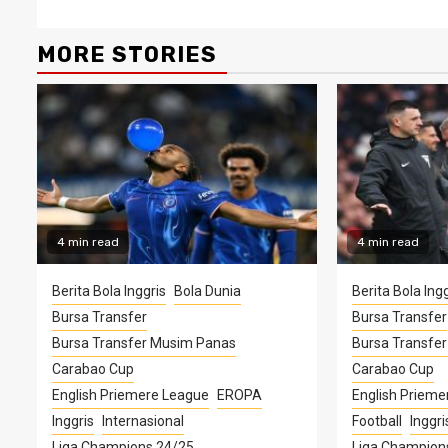
MORE STORIES
4 min read
4 min read
Berita Bola Inggris
Bola Dunia
Berita Bola Ingg
Bursa Transfer
Bursa Transfer
Bursa Transfer Musim Panas
Bursa Transfe
Carabao Cup
Carabao Cup
English Priemere League
EROPA
English Prieme
Inggris
Internasional
Football
Inggri
Liga Champions 24/25
Liga Champion