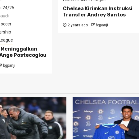
s 24/25
Chelsea Kirimkan Instruksi
Transfer Andrey Santos
Saudi
Soccer
2 years ago
bgpanji
ership
 League
 Meninggalkan
Ange Postecoglou
bgpanji