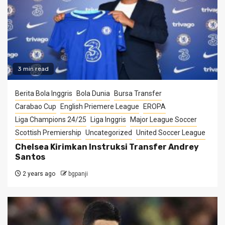
3 min read
Berita Bola Inggris
Bola Dunia
Bursa Transfer
Carabao Cup
English Priemere League
EROPA
Liga Champions 24/25
Liga Inggris
Major League Soccer
Scottish Premiership
Uncategorized
United Soccer League
Chelsea Kirimkan Instruksi Transfer Andrey
Santos
2 years ago
bgpanji