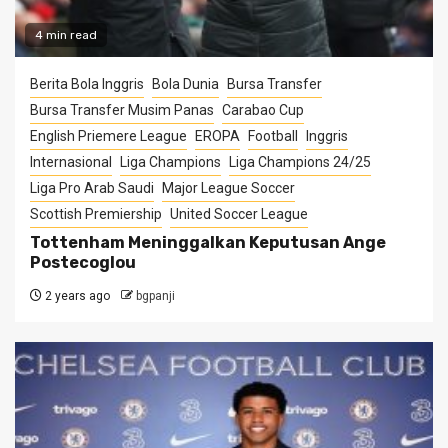
4 min read
Berita Bola Inggris
Bola Dunia
Bursa Transfer
Bursa Transfer Musim Panas
Carabao Cup
English Priemere League
EROPA
Football
Inggris
Internasional
Liga Champions
Liga Champions 24/25
Liga Pro Arab Saudi
Major League Soccer
Scottish Premiership
United Soccer League
Tottenham Meninggalkan Keputusan Ange
Postecoglou
2 years ago
bgpanji