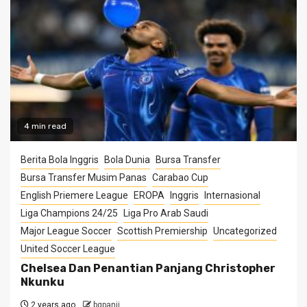
4 min read
Berita Bola Inggris
Bola Dunia
Bursa Transfer
Bursa Transfer Musim Panas
Carabao Cup
English Priemere League
EROPA
Inggris
Internasional
Liga Champions 24/25
Liga Pro Arab Saudi
Major League Soccer
Scottish Premiership
Uncategorized
United Soccer League
Chelsea Dan Penantian Panjang Christopher
Nkunku
2 years ago
bgpanji