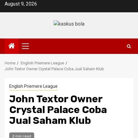
Skip
August 9, 2026
to
content
Primary
Menu
Home
English Priemere League
John Textor Owner Crystal Palace Coba Jual Saham Klub
English Priemere League
John Textor Owner
Crystal Palace Coba
Jual Saham Klub
2 min read