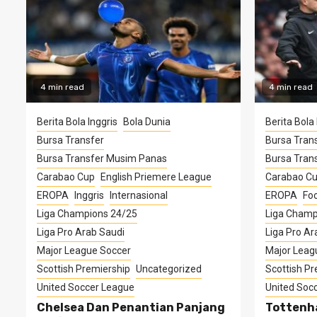
4 min read
4 min read
Berita Bola Inggris
Bola Dunia
Berita Bola 
Bursa Transfer
Bursa Tran
Bursa Transfer Musim Panas
Bursa Tran
Carabao Cup
English Priemere League
Carabao C
EROPA
Inggris
Internasional
EROPA
Foo
Liga Champions 24/25
Liga Champ
Liga Pro Arab Saudi
Liga Pro Ar
Major League Soccer
Major Leag
Scottish Premiership
Uncategorized
Scottish Pr
United Soccer League
United Soc
Chelsea Dan Penantian Panjang
Tottenh