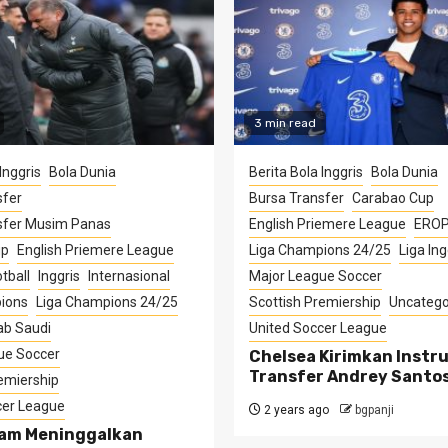
3 min read
Inggris
Bola Dunia
Berita Bola Inggris
Bola Dunia
sfer
Bursa Transfer
Carabao Cup
sfer Musim Panas
English Priemere League
ERO
up
English Priemere League
Liga Champions 24/25
Liga Ing
tball
Inggris
Internasional
Major League Soccer
ions
Liga Champions 24/25
Scottish Premiership
Uncatego
ab Saudi
United Soccer League
ue Soccer
Chelsea Kirimkan Instru
Transfer Andrey Santo
emiership
cer League
2 years ago
bgpanji
am Meninggalkan