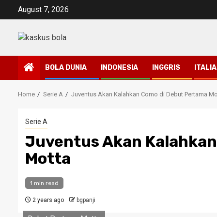
Skip
August 7, 2026
to
content
BOLA DUNIA
INDONESIA
INGGRIS
ITALIA
Home
Serie A
Juventus Akan Kalahkan Como di Debut Pertama Mo
Serie A
Juventus Akan Kalahkan
Motta
1 min read
2 years ago
bgpanji