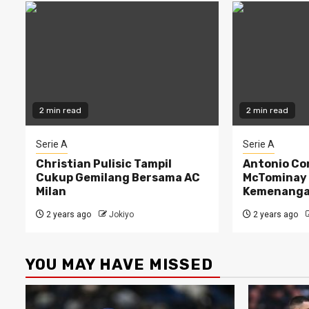
2 min read
2 min read
Serie A
Serie A
Christian Pulisic Tampil
Antonio Co
Cukup Gemilang Bersama AC
McTominay B
Milan
Kemenanga
2 years ago
Jokiyo
2 years ago
YOU MAY HAVE MISSED