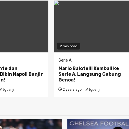
2 min read
Serie A
nte dan
Mario Balotelli Kembali ke
ikin Napoli Banjir
Serie A, Langsung Gabung
n!
Genoa!
bgpanji
2 years ago
bgpanji