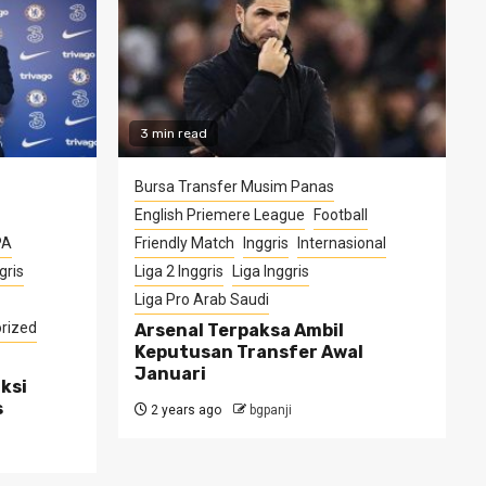
3 min read
Bursa Transfer Musim Panas
English Priemere League
Football
PA
Friendly Match
Inggris
Internasional
gris
Liga 2 Inggris
Liga Inggris
Liga Pro Arab Saudi
rized
Arsenal Terpaksa Ambil
Keputusan Transfer Awal
Januari
ksi
s
2 years ago
bgpanji