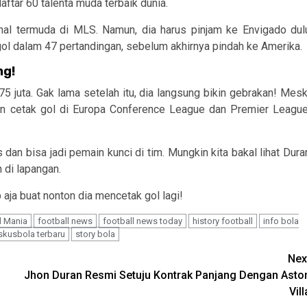
aftar 60 talenta muda terbaik dunia.
ional termuda di MLS. Namun, dia harus pinjam ke Envigado dul
ol dalam 47 pertandingan, sebelum akhirnya pindah ke Amerika.
ng!
75 juta. Gak lama setelah itu, dia langsung bikin gebrakan! Mesk
gan cetak gol di Europa Conference League dan Premier League
 dan bisa jadi pemain kunci di tim. Mungkin kita bakal lihat Dura
n di lapangan.
 aja buat nonton dia mencetak gol lagi!
l Mania
football news
football news today
history football
info bola
skusbola terbaru
story bola
Nex
Jhon Duran Resmi Setuju Kontrak Panjang Dengan Asto
Vill