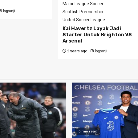
Major League Soccer
bgpanji
Scottish Premiership
United Soccer League
Kai Havertz Layak Jadi
Starter Untuk Brighton VS
Arsenal
2 years ago
bgpanji
3 min read