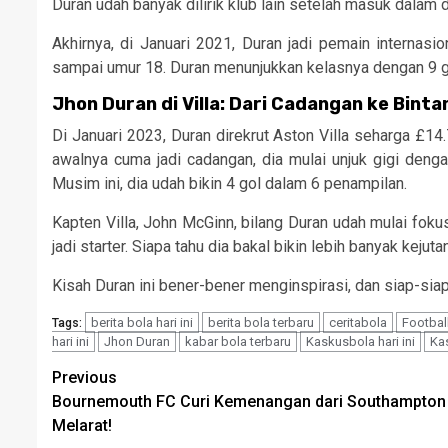
Duran udah banyak dilirik klub lain setelah masuk dalam d
Akhirnya, di Januari 2021, Duran jadi pemain internas
sampai umur 18. Duran menunjukkan kelasnya dengan 9 g
Jhon Duran di Villa: Dari Cadangan ke Binta
Di Januari 2023, Duran direkrut Aston Villa seharga £14.
awalnya cuma jadi cadangan, dia mulai unjuk gigi den
Musim ini, dia udah bikin 4 gol dalam 6 penampilan.
Kapten Villa, John McGinn, bilang Duran udah mulai fokus
jadi starter. Siapa tahu dia bakal bikin lebih banyak kejuta
Kisah Duran ini bener-bener menginspirasi, dan siap-siap
berita bola hari ini
berita bola terbaru
ceritabola
Footbal
Tags:
hari ini
Jhon Duran
kabar bola terbaru
Kaskusbola hari ini
Ka
Continue
Previous
Bournemouth FC Curi Kemenangan dari Southampton
Reading
Melarat!