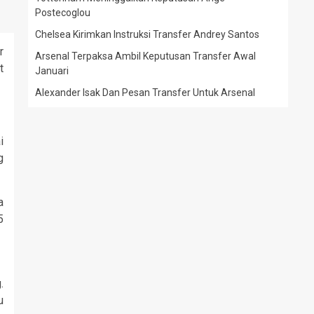
Postecoglou
Chelsea Kirimkan Instruksi Transfer Andrey Santos
r
Arsenal Terpaksa Ambil Keputusan Transfer Awal
t
Januari
Alexander Isak Dan Pesan Transfer Untuk Arsenal
i
g
a
5
.
u