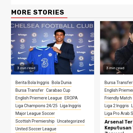
MORE STORIES
3 min read
3 min read
Berita Bola Inggris
Bola Dunia
Bursa Transfe
Bursa Transfer
Carabao Cup
English Prieme
English Priemere League
EROPA
Friendly Match
Liga Champions 24/25
Liga Inggris
Liga 2 Inggris
L
Major League Soccer
Liga Pro Arab 
Scottish Premiership
Uncategorized
Arsenal Te
Keputusan 
United Soccer League