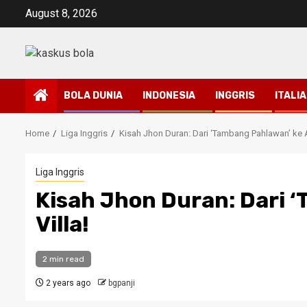
Skip
August 8, 2026
to
content
BOLA DUNIA
INDONESIA
INGGRIS
ITALIA
Home
Liga Inggris
Kisah Jhon Duran: Dari ‘Tambang Pahlawan’ ke A
Liga Inggris
Kisah Jhon Duran: Dari 
Villa!
2 min read
2 years ago
bgpanji