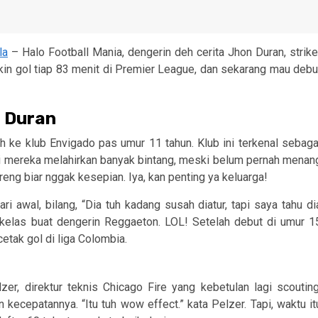
la
– Halo Football Mania, dengerin deh cerita Jhon Duran, strike
bikin gol tiap 83 menit di Premier League, dan sekarang mau debu
n Duran
ah ke klub Envigado pas umur 11 tahun. Klub ini terkenal sebaga
ti mereka melahirkan banyak bintang, meski belum pernah menan
reng biar nggak kesepian. Iya, kan penting ya keluarga!
ri awal, bilang, “Dia tuh kadang susah diatur, tapi saya tahu di
 kelas buat dengerin Reggaeton. LOL! Setelah debut di umur 1
etak gol di liga Colombia.
r, direktur teknis Chicago Fire yang kebetulan lagi scouting
 kecepatannya. “Itu tuh wow effect.” kata Pelzer. Tapi, waktu it