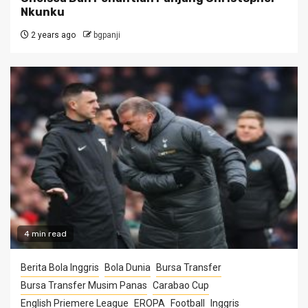
Nkunku
2 years ago
bgpanji
4 min read
Berita Bola Inggris
Bola Dunia
Bursa Transfer
Bursa Transfer Musim Panas
Carabao Cup
English Priemere League
EROPA
Football
Inggris