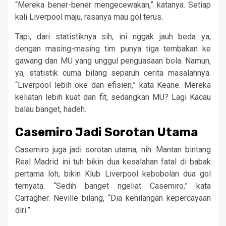
“Mereka bener-bener mengecewakan,” katanya. Setiap
kali Liverpool maju, rasanya mau gol terus.
Tapi, dari statistiknya sih, ini nggak jauh beda ya,
dengan masing-masing tim punya tiga tembakan ke
gawang dan MU yang unggul penguasaan bola. Namun,
ya, statistik cuma bilang separuh cerita masalahnya.
“Liverpool lebih oke dan efisien,” kata Keane. Mereka
keliatan lebih kuat dan fit, sedangkan MU? Lagi Kacau
balau banget, hadeh.
Casemiro Jadi Sorotan Utama
Casemiro juga jadi sorotan utama, nih. Mantan bintang
Real Madrid ini tuh bikin dua kesalahan fatal di babak
pertama loh, bikin Klub Liverpool kebobolan dua gol
ternyata. “Sedih banget ngeliat Casemiro,” kata
Carragher. Neville bilang, “Dia kehilangan kepercayaan
diri.”