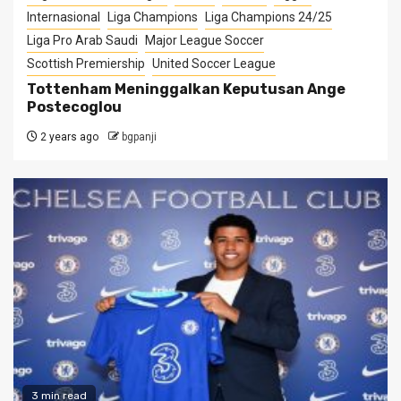
Internasional
Liga Champions
Liga Champions 24/25
Liga Pro Arab Saudi
Major League Soccer
Scottish Premiership
United Soccer League
Tottenham Meninggalkan Keputusan Ange
Postecoglou
2 years ago
bgpanji
3 min read