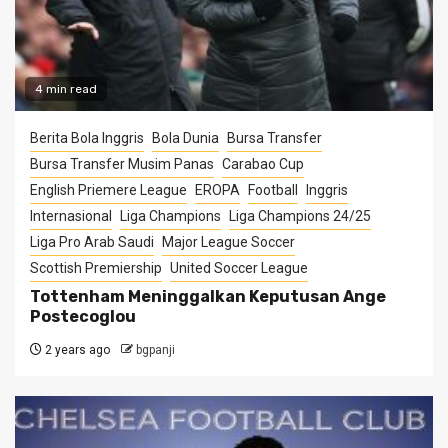
4 min read
Berita Bola Inggris
Bola Dunia
Bursa Transfer
Bursa Transfer Musim Panas
Carabao Cup
English Priemere League
EROPA
Football
Inggris
Internasional
Liga Champions
Liga Champions 24/25
Liga Pro Arab Saudi
Major League Soccer
Scottish Premiership
United Soccer League
Tottenham Meninggalkan Keputusan Ange
Postecoglou
2 years ago
bgpanji