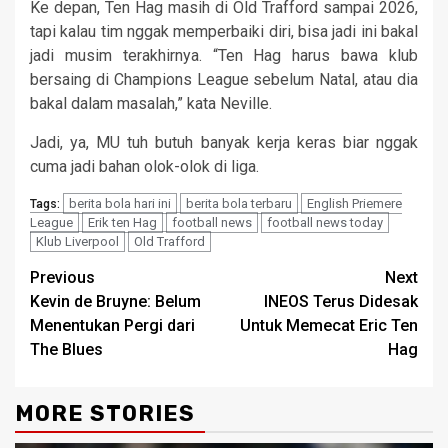
Ke depan, Ten Hag masih di Old Trafford sampai 2026,
tapi kalau tim nggak memperbaiki diri, bisa jadi ini bakal
jadi musim terakhirnya. “Ten Hag harus bawa klub
bersaing di Champions League sebelum Natal, atau dia
bakal dalam masalah,” kata Neville.
Jadi, ya, MU tuh butuh banyak kerja keras biar nggak
cuma jadi bahan olok-olok di liga.
berita bola hari ini
berita bola terbaru
English Priemere
Tags:
League
Erik ten Hag
football news
football news today
Klub Liverpool
Old Trafford
Continue
Previous
Next
Kevin de Bruyne: Belum
INEOS Terus Didesak
Reading
Menentukan Pergi dari
Untuk Memecat Eric Ten
The Blues
Hag
MORE STORIES