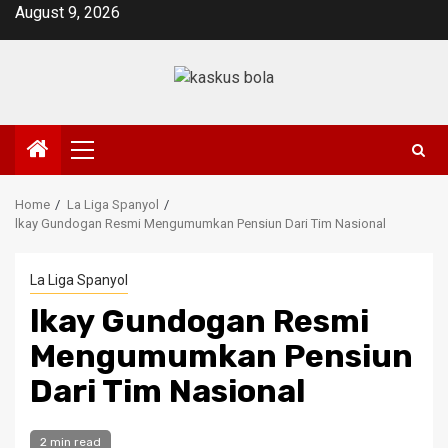
Skip
August 9, 2026
to
content
Primary
Menu
Home
La Liga Spanyol
lkay Gundogan Resmi Mengumumkan Pensiun Dari Tim Nasional
La Liga Spanyol
lkay Gundogan Resmi
Mengumumkan Pensiun
Dari Tim Nasional
2 min read