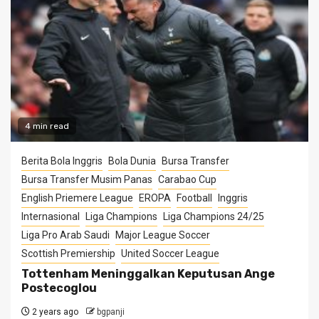
4 min read
Berita Bola Inggris
Bola Dunia
Bursa Transfer
Bursa Transfer Musim Panas
Carabao Cup
English Priemere League
EROPA
Football
Inggris
Internasional
Liga Champions
Liga Champions 24/25
Liga Pro Arab Saudi
Major League Soccer
Scottish Premiership
United Soccer League
Tottenham Meninggalkan Keputusan Ange
Postecoglou
2 years ago
bgpanji