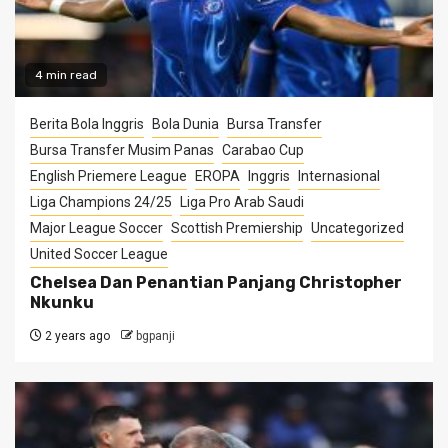
4 min read
Berita Bola Inggris
Bola Dunia
Bursa Transfer
Bursa Transfer Musim Panas
Carabao Cup
English Priemere League
EROPA
Inggris
Internasional
Liga Champions 24/25
Liga Pro Arab Saudi
Major League Soccer
Scottish Premiership
Uncategorized
United Soccer League
Chelsea Dan Penantian Panjang Christopher
Nkunku
2 years ago
bgpanji