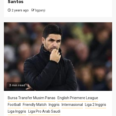
Santos
2 years ago
bgpanji
3 min read
Bursa Transfer Musim Panas
English Priemere League
Football
Friendly Match
Inggris
Internasional
Liga 2 Inggris
Liga Inggris
Liga Pro Arab Saudi