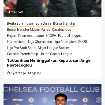
4 min read
Berita Bola Inggris
Bola Dunia
Bursa Transfer
Bursa Transfer Musim Panas
Carabao Cup
English Priemere League
EROPA
Football
Inggris
Internasional
Liga Champions
Liga Champions 24/25
Liga Pro Arab Saudi
Major League Soccer
Scottish Premiership
United Soccer League
Tottenham Meninggalkan Keputusan Ange
Postecoglou
2 years ago
bgpanji