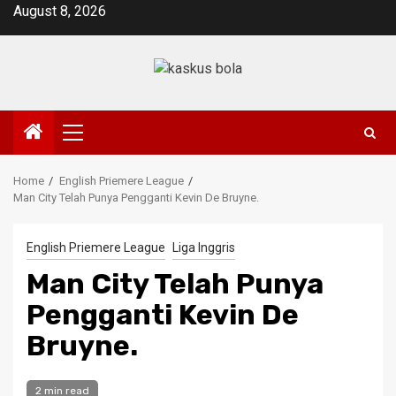
Skip
August 8, 2026
to
content
Primary
Menu
Home
English Priemere League
Man City Telah Punya Pengganti Kevin De Bruyne.
English Priemere League
Liga Inggris
Man City Telah Punya
Pengganti Kevin De
Bruyne.
2 min read