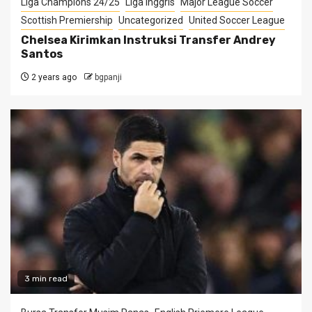
Liga Champions 24/25
Liga Inggris
Major League Soccer
Scottish Premiership
Uncategorized
United Soccer League
Chelsea Kirimkan Instruksi Transfer Andrey
Santos
2 years ago
bgpanji
3 min read