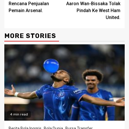
Rencana Penjualan
Aaron Wan-Bissaka Tolak
Reading
Pemain Arsenal.
Pindah Ke West Ham
United.
MORE STORIES
4 min read
Berita Bola Inggris
Bola Dunia
Bursa Transfer