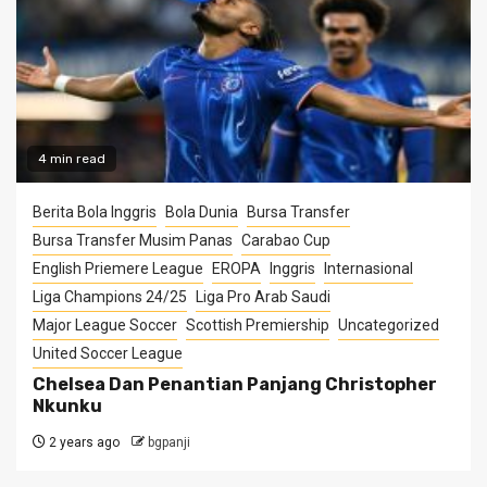
4 min read
Berita Bola Inggris
Bola Dunia
Bursa Transfer
Bursa Transfer Musim Panas
Carabao Cup
English Priemere League
EROPA
Inggris
Internasional
Liga Champions 24/25
Liga Pro Arab Saudi
Major League Soccer
Scottish Premiership
Uncategorized
United Soccer League
Chelsea Dan Penantian Panjang Christopher
Nkunku
2 years ago
bgpanji