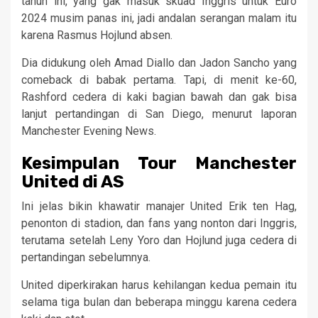
tahun ini, yang gak masuk skuad Inggris untuk Euro
2024 musim panas ini, jadi andalan serangan malam itu
karena Rasmus Hojlund absen.
Dia didukung oleh Amad Diallo dan Jadon Sancho yang
comeback di babak pertama. Tapi, di menit ke-60,
Rashford cedera di kaki bagian bawah dan gak bisa
lanjut pertandingan di San Diego, menurut laporan
Manchester Evening News.
Kesimpulan Tour Manchester
United di AS
Ini jelas bikin khawatir manajer United Erik ten Hag,
penonton di stadion, dan fans yang nonton dari Inggris,
terutama setelah Leny Yoro dan Hojlund juga cedera di
pertandingan sebelumnya.
United diperkirakan harus kehilangan kedua pemain itu
selama tiga bulan dan beberapa minggu karena cedera