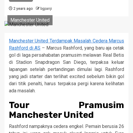
2 years ago
bgpanji
Manchester United
Manchester United Terdampak Masalah Cedera Marcus
Rashford di AS
– Marcus Rashford, yang baru aja cetak
gol di laga persahabatan pramusim melawan Real Betis
di Stadion Snapdragon San Diego, terpaksa keluar
lapangan setelah pertandingan dimulai lagi. Rashford
yang jadi starter dan terlihat excited sebelum bikin gol
dari titik penalti, harus terpaksa pergi karena kelihatan
ada masalah.
Tour Pramusim
Manchester United
Rashford nampaknya cedera engkel. Pemain berusia 26