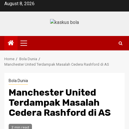
Skip
August 8, 2026
to
content
Primary
Menu
Home
Bola Dunia
Manchester United Terdampak Masalah Cedera Rashford di AS
Bola Dunia
Manchester United
Terdampak Masalah
Cedera Rashford di AS
2 min read