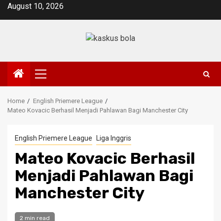
Skip
August 10, 2026
to
content
Primary
Menu
Home
English Priemere League
Mateo Kovacic Berhasil Menjadi Pahlawan Bagi Manchester City
English Priemere League
Liga Inggris
Mateo Kovacic Berhasil
Menjadi Pahlawan Bagi
Manchester City
2 min read