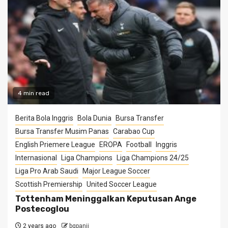
4 min read
Berita Bola Inggris
Bola Dunia
Bursa Transfer
Bursa Transfer Musim Panas
Carabao Cup
English Priemere League
EROPA
Football
Inggris
Internasional
Liga Champions
Liga Champions 24/25
Liga Pro Arab Saudi
Major League Soccer
Scottish Premiership
United Soccer League
Tottenham Meninggalkan Keputusan Ange
Postecoglou
2 years ago
bgpanji