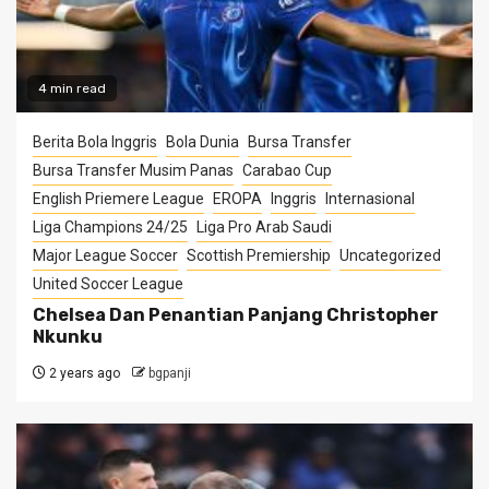
4 min read
Berita Bola Inggris
Bola Dunia
Bursa Transfer
Bursa Transfer Musim Panas
Carabao Cup
English Priemere League
EROPA
Inggris
Internasional
Liga Champions 24/25
Liga Pro Arab Saudi
Major League Soccer
Scottish Premiership
Uncategorized
United Soccer League
Chelsea Dan Penantian Panjang Christopher
Nkunku
2 years ago
bgpanji