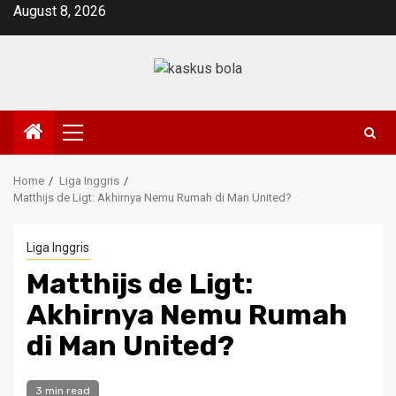
Skip
August 8, 2026
to
content
Primary
Menu
Home
Liga Inggris
Matthijs de Ligt: Akhirnya Nemu Rumah di Man United?
Liga Inggris
Matthijs de Ligt:
Akhirnya Nemu Rumah
di Man United?
3 min read