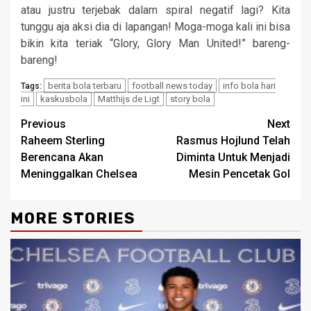
atau justru terjebak dalam spiral negatif lagi? Kita
tunggu aja aksi dia di lapangan! Moga-moga kali ini bisa
bikin kita teriak “Glory, Glory Man United!” bareng-
bareng!
berita bola terbaru
football news today
info bola hari
Tags:
ini
kaskusbola
Matthijs de Ligt
story bola
Continue
Previous
Next
Raheem Sterling
Rasmus Hojlund Telah
Reading
Berencana Akan
Diminta Untuk Menjadi
Meninggalkan Chelsea
Mesin Pencetak Gol
MORE STORIES