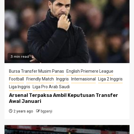
3 min read
Bursa Transfer Musim Panas
English Priemere League
Football
Friendly Match
Inggris
Internasional
Liga 2 Inggris
Liga Inggris
Liga Pro Arab Saudi
Arsenal Terpaksa Ambil Keputusan Transfer
Awal Januari
2 years ago
bgpanji