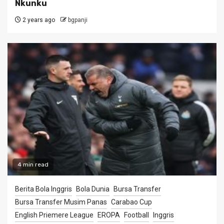
Nkunku
2 years ago
bgpanji
4 min read
Berita Bola Inggris
Bola Dunia
Bursa Transfer
Bursa Transfer Musim Panas
Carabao Cup
English Priemere League
EROPA
Football
Inggris