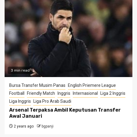
3 min read
Bursa Transfer Musim Panas
English Priemere League
Football
Friendly Match
Inggris
Internasional
Liga 2 Inggris
Liga Inggris
Liga Pro Arab Saudi
Arsenal Terpaksa Ambil Keputusan Transfer
Awal Januari
2 years ago
bgpanji