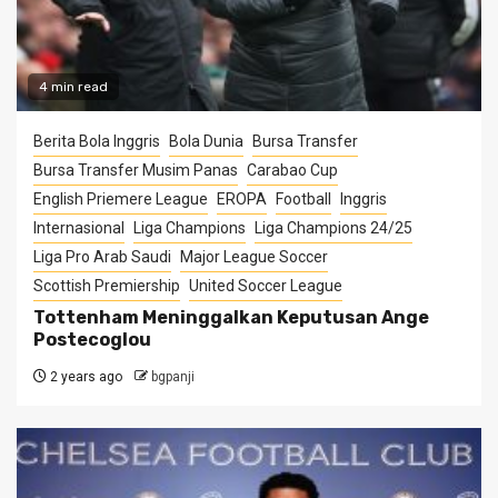
4 min read
Berita Bola Inggris
Bola Dunia
Bursa Transfer
Bursa Transfer Musim Panas
Carabao Cup
English Priemere League
EROPA
Football
Inggris
Internasional
Liga Champions
Liga Champions 24/25
Liga Pro Arab Saudi
Major League Soccer
Scottish Premiership
United Soccer League
Tottenham Meninggalkan Keputusan Ange
Postecoglou
2 years ago
bgpanji