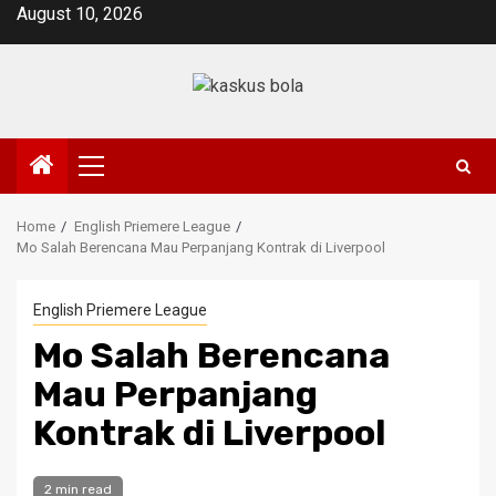
Skip
August 10, 2026
to
content
Primary
Menu
Home
English Priemere League
Mo Salah Berencana Mau Perpanjang Kontrak di Liverpool
English Priemere League
Mo Salah Berencana
Mau Perpanjang
Kontrak di Liverpool
2 min read