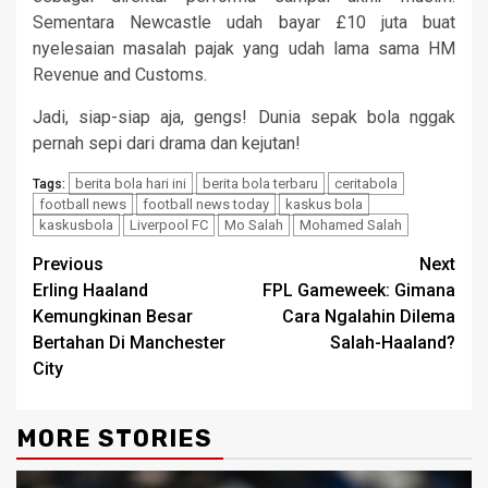
Sementara Newcastle udah bayar £10 juta buat
nyelesaian masalah pajak yang udah lama sama HM
Revenue and Customs.
Jadi, siap-siap aja, gengs! Dunia sepak bola nggak
pernah sepi dari drama dan kejutan!
berita bola hari ini
berita bola terbaru
ceritabola
Tags:
football news
football news today
kaskus bola
kaskusbola
Liverpool FC
Mo Salah
Mohamed Salah
Continue
Previous
Next
Erling Haaland
FPL Gameweek: Gimana
Reading
Kemungkinan Besar
Cara Ngalahin Dilema
Bertahan Di Manchester
Salah-Haaland?
City
MORE STORIES