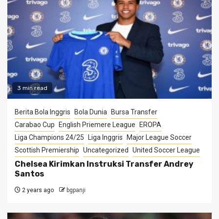
3 min read
Berita Bola Inggris
Bola Dunia
Bursa Transfer
Carabao Cup
English Priemere League
EROPA
Liga Champions 24/25
Liga Inggris
Major League Soccer
Scottish Premiership
Uncategorized
United Soccer League
Chelsea Kirimkan Instruksi Transfer Andrey
Santos
2 years ago
bgpanji