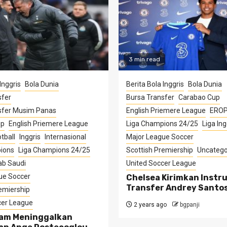
3 min read
Inggris
Bola Dunia
Berita Bola Inggris
Bola Dunia
sfer
Bursa Transfer
Carabao Cup
sfer Musim Panas
English Priemere League
ERO
up
English Priemere League
Liga Champions 24/25
Liga Ing
tball
Inggris
Internasional
Major League Soccer
ions
Liga Champions 24/25
Scottish Premiership
Uncatego
ab Saudi
United Soccer League
ue Soccer
Chelsea Kirimkan Instru
Transfer Andrey Santo
emiership
cer League
2 years ago
bgpanji
am Meninggalkan