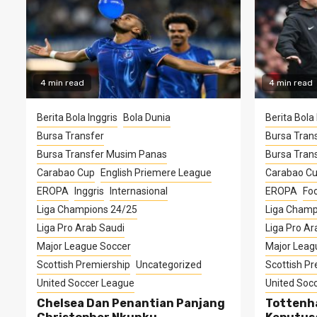
4 min read
4 min read
Berita Bola Inggris
Bola Dunia
Berita Bola 
Bursa Transfer
Bursa Tran
Bursa Transfer Musim Panas
Bursa Tran
Carabao Cup
English Priemere League
Carabao C
EROPA
Inggris
Internasional
EROPA
Foo
Liga Champions 24/25
Liga Champ
Liga Pro Arab Saudi
Liga Pro Ar
Major League Soccer
Major Leag
Scottish Premiership
Uncategorized
Scottish Pr
United Soccer League
United Soc
Chelsea Dan Penantian Panjang
Tottenh