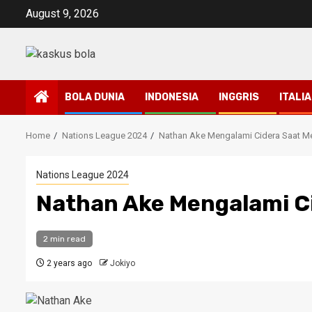
Skip
August 9, 2026
to
content
BOLA DUNIA
INDONESIA
INGGRIS
ITALIA
Home
Nations League 2024
Nathan Ake Mengalami Cidera Saat M
Nations League 2024
Nathan Ake Mengalami C
2 min read
2 years ago
Jokiyo