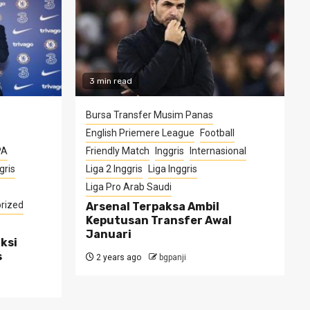
3 min read
Bursa Transfer Musim Panas
English Priemere League
Football
PA
Friendly Match
Inggris
Internasional
gris
Liga 2 Inggris
Liga Inggris
Liga Pro Arab Saudi
rized
Arsenal Terpaksa Ambil
Keputusan Transfer Awal
Januari
ksi
s
2 years ago
bgpanji