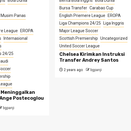
ris
Bola Dunia
Berita Bola Inggris
Bola Dunia
Bursa Transfer
Carabao Cup
r Musim Panas
English Priemere League
EROPA
Liga Champions 24/25
Liga Inggris
re League
EROPA
Major League Soccer
s
Internasional
Scottish Premiership
Uncategorized
s
United Soccer League
s 24/25
Chelsea Kirimkan Instruksi
Transfer Andrey Santos
Saudi
Soccer
2 years ago
bgpanji
ership
 League
 Meninggalkan
Ange Postecoglou
bgpanji