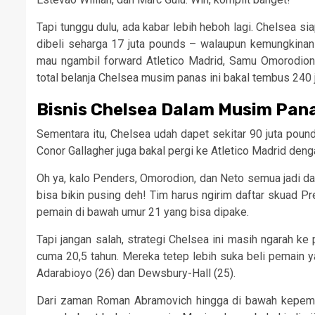
Tapi tunggu dulu, ada kabar lebih heboh lagi. Chelsea s
dibeli seharga 17 juta pounds – walaupun kemungkinan b
mau ngambil forward Atletico Madrid, Samu Omorodion, 
total belanja Chelsea musim panas ini bakal tembus 240 
Bisnis Chelsea Dalam Musim Pan
Sementara itu, Chelsea udah dapet sekitar 90 juta pound
Conor Gallagher juga bakal pergi ke Atletico Madrid deng
Oh ya, kalo Penders, Omorodion, dan Neto semua jadi da
bisa bikin pusing deh! Tim harus ngirim daftar skuad 
pemain di bawah umur 21 yang bisa dipake.
Tapi jangan salah, strategi Chelsea ini masih ngarah k
cuma 20,5 tahun. Mereka tetep lebih suka beli pemain 
Adarabioyo (26) dan Dewsbury-Hall (25).
Dari zaman Roman Abramovich hingga di bawah kepemimp