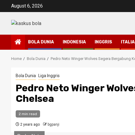
Skip
August 6, 2026
to
content
BOLA DUNIA
INDONESIA
INGGRIS
ITALIA
Home
Bola Dunia
Pedro Neto Winger Wolves Segera Bergabung K
Bola Dunia
Liga Inggris
Pedro Neto Winger Wolv
Chelsea
2 min read
2 years ago
bgpanji