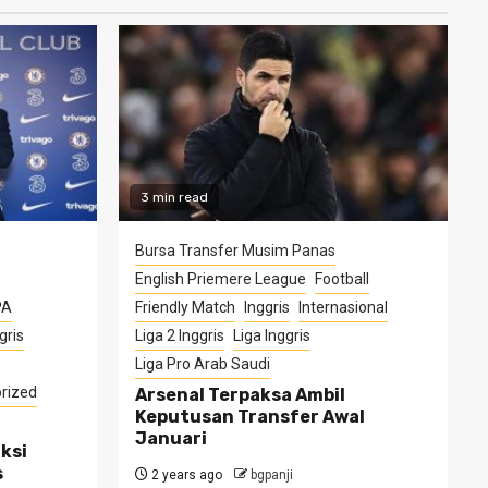
3 min read
Bursa Transfer Musim Panas
English Priemere League
Football
PA
Friendly Match
Inggris
Internasional
gris
Liga 2 Inggris
Liga Inggris
Liga Pro Arab Saudi
rized
Arsenal Terpaksa Ambil
Keputusan Transfer Awal
Januari
ksi
s
2 years ago
bgpanji