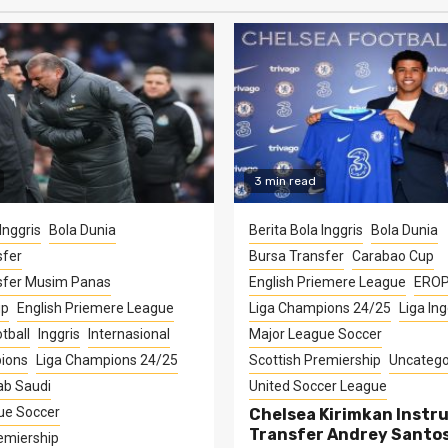
3 min read
Inggris
Bola Dunia
Berita Bola Inggris
Bola Dunia
sfer
Bursa Transfer
Carabao Cup
sfer Musim Panas
English Priemere League
ERO
up
English Priemere League
Liga Champions 24/25
Liga Ing
tball
Inggris
Internasional
Major League Soccer
ions
Liga Champions 24/25
Scottish Premiership
Uncatego
ab Saudi
United Soccer League
ue Soccer
Chelsea Kirimkan Instru
Transfer Andrey Santo
emiership