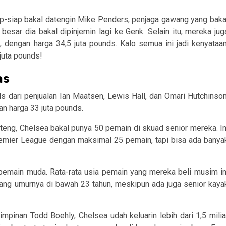
iap-siap bakal datengin Mike Penders, penjaga gawang yang baka
esar dia bakal dipinjemin lagi ke Genk. Selain itu, mereka jug
dengan harga 34,5 juta pounds. Kalo semua ini jadi kenyataan
juta pounds!
as
s dari penjualan Ian Maatsen, Lewis Hall, dan Omari Hutchinson
an harga 33 juta pounds.
teng, Chelsea bakal punya 50 pemain di skuad senior mereka. In
Premier League dengan maksimal 25 pemain, tapi bisa ada banya
e pemain muda. Rata-rata usia pemain yang mereka beli musim in
yang umurnya di bawah 23 tahun, meskipun ada juga senior kaya
inan Todd Boehly, Chelsea udah keluarin lebih dari 1,5 milia