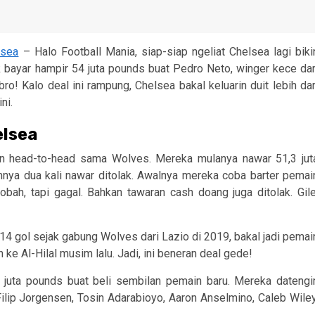
lsea
– Halo Football Mania, siap-siap ngeliat Chelsea lagi biki
k bayar hampir 54 juta pounds buat Pedro Neto, winger kece dar
! Kalo deal ini rampung, Chelsea bakal keluarin duit lebih dar
ni.
elsea
kin head-to-head sama Wolves. Mereka mulanya nawar 51,3 jut
nya dua kali nawar ditolak. Awalnya mereka coba barter pemai
ah, tapi gagal. Bahkan tawaran cash doang juga ditolak. Gile
14 gol sejak gabung Wolves dari Lazio di 2019, bakal jadi pemai
ke Al-Hilal musim lalu. Jadi, ini beneran deal gede!
0 juta pounds buat beli sembilan pemain baru. Mereka datengi
ilip Jorgensen, Tosin Adarabioyo, Aaron Anselmino, Caleb Wiley