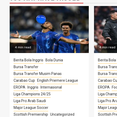
4 min read
4 min read
Berita Bola Inggris
Bola Dunia
Berita Bola 
Bursa Transfer
Bursa Tran
Bursa Transfer Musim Panas
Bursa Tran
Carabao Cup
English Priemere League
Carabao C
EROPA
Inggris
Internasional
EROPA
Foo
Liga Champions 24/25
Liga Champ
Liga Pro Arab Saudi
Liga Pro Ar
Major League Soccer
Major Leag
Scottish Premiership
Uncategorized
Scottish Pr