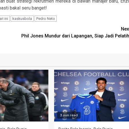
ian buat strategi rekrutmen mereka di bawah manajer baru, Enz
pasti bakal seru banget!
ri ini
kaskusbola
Pedro Neto
Nex
Phil Jones Mundur dari Lapangan, Siap Jadi Pelatih
3 min read