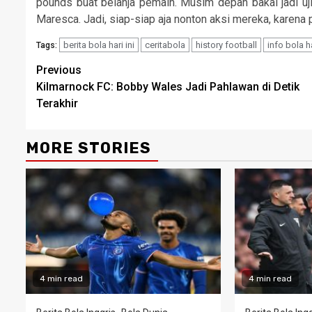
pounds buat belanja pemain. Musim depan bakal jadi uj
Maresca. Jadi, siap-siap aja nonton aksi mereka, karena 
berita bola hari ini
ceritabola
history football
info bola ha
Tags:
Continue
Previous
Kilmarnock FC: Bobby Wales Jadi Pahlawan di Detik
Reading
Terakhir
MORE STORIES
4 min read
4 min read