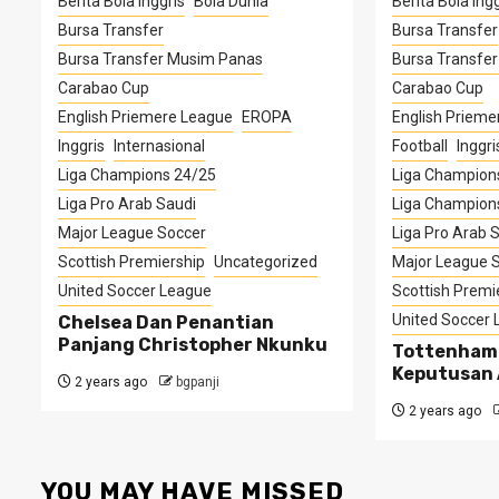
Berita Bola Inggris
Bola Dunia
Berita Bola Ingg
Bursa Transfer
Bursa Transfer
Bursa Transfer Musim Panas
Bursa Transfe
Carabao Cup
Carabao Cup
English Priemere League
EROPA
English Prieme
Inggris
Internasional
Football
Inggri
Liga Champions 24/25
Liga Champion
Liga Pro Arab Saudi
Liga Champion
Major League Soccer
Liga Pro Arab 
Scottish Premiership
Uncategorized
Major League 
United Soccer League
Scottish Premi
United Soccer
Chelsea Dan Penantian
Panjang Christopher Nkunku
Tottenham
Keputusan 
2 years ago
bgpanji
2 years ago
YOU MAY HAVE MISSED