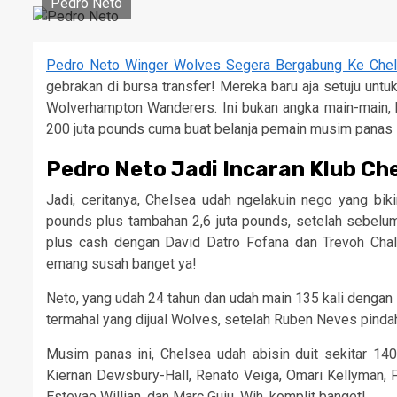
Pedro Neto
Pedro Neto Winger Wolves Segera Bergabung Ke Che
gebrakan di bursa transfer! Mereka baru aja setuju untu
Wolverhampton Wanderers. Ini bukan angka main-main, bro
200 juta pounds cuma buat belanja pemain musim panas i
Pedro Neto Jadi Incaran Klub Ch
Jadi, ceritanya, Chelsea udah ngelakuin nego yang bi
pounds plus tambahan 2,6 juta pounds, setelah sebelum
plus cash dengan David Datro Fofana dan Trevoh Chalob
emang susah banget ya!
Neto, yang udah 24 tahun dan udah main 135 kali dengan 
termahal yang dijual Wolves, setelah Ruben Neves pindah 
Musim panas ini, Chelsea udah abisin duit sekitar 14
Kiernan Dewsbury-Hall, Renato Veiga, Omari Kellyman, F
Estevao Willian, dan Marc Guiu. Wih, komplit banget!