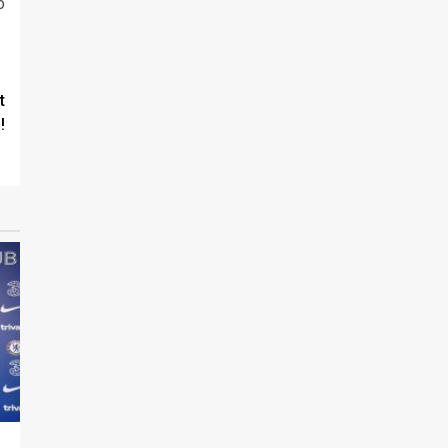
o
t
!