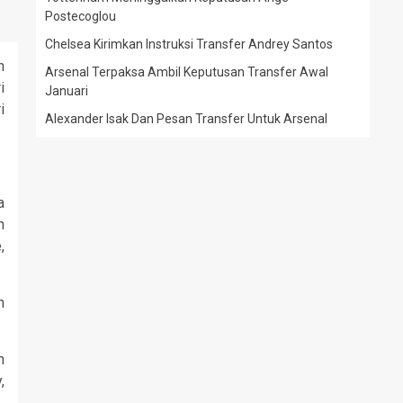
Postecoglou
Chelsea Kirimkan Instruksi Transfer Andrey Santos
n
Arsenal Terpaksa Ambil Keputusan Transfer Awal
i
Januari
i
Alexander Isak Dan Pesan Transfer Untuk Arsenal
a
n
,
n
n
,