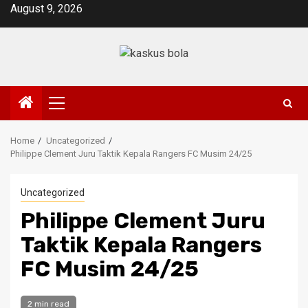
Skip
August 9, 2026
to
content
Primary
Menu
Home
Uncategorized
Philippe Clement Juru Taktik Kepala Rangers FC Musim 24/25
Uncategorized
Philippe Clement Juru
Taktik Kepala Rangers
FC Musim 24/25
2 min read