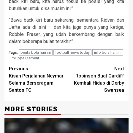
back kiri baru, kita harus fokus ke posisi yang kita
butuhkan untuk sisa musim ini.”
“Bawa back kiri baru sekarang, sementara Ridvan dan
Jefte ada di sini – dan kita juga punya yang ketiga,
Robbie Fraser, yang udah berkembang dengan baik
dalam beberapa bulan terakhir.”
berita bola hari ini
football news today
info bola hari ini
Tags:
Philippe Clement
Continue
Previous
Next
Kisah Perjalanan Neymar
Robinson Buat Cardiff
Reading
Selama Berseragam
Kembali Hidup di Derby
Santos FC
Swansea
MORE STORIES