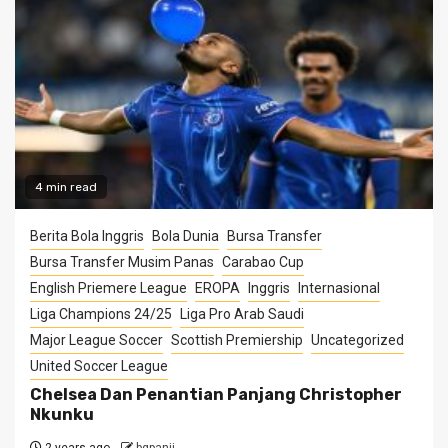
4 min read
Berita Bola Inggris
Bola Dunia
Bursa Transfer
Bursa Transfer Musim Panas
Carabao Cup
English Priemere League
EROPA
Inggris
Internasional
Liga Champions 24/25
Liga Pro Arab Saudi
Major League Soccer
Scottish Premiership
Uncategorized
United Soccer League
Chelsea Dan Penantian Panjang Christopher
Nkunku
2 years ago
bgpanji