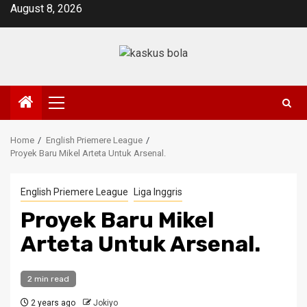
Skip
August 8, 2026
to
content
Primary
Menu
Home
English Priemere League
Proyek Baru Mikel Arteta Untuk Arsenal.
English Priemere League
Liga Inggris
Proyek Baru Mikel
Arteta Untuk Arsenal.
2 min read
2 years ago
Jokiyo