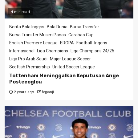
4 min read
Berita Bola Inggris
Bola Dunia
Bursa Transfer
Bursa Transfer Musim Panas
Carabao Cup
English Priemere League
EROPA
Football
Inggris
Internasional
Liga Champions
Liga Champions 24/25
Liga Pro Arab Saudi
Major League Soccer
Scottish Premiership
United Soccer League
Tottenham Meninggalkan Keputusan Ange
Postecoglou
2 years ago
bgpanji