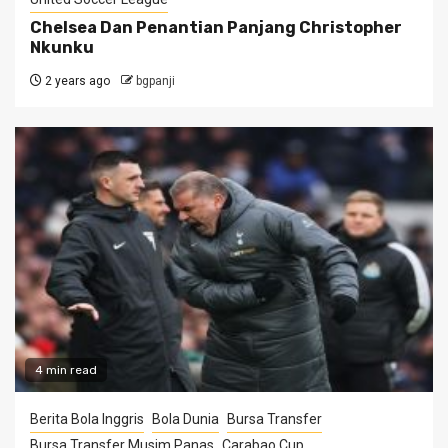
Chelsea Dan Penantian Panjang Christopher
Nkunku
2 years ago
bgpanji
4 min read
Berita Bola Inggris
Bola Dunia
Bursa Transfer
Bursa Transfer Musim Panas
Carabao Cup