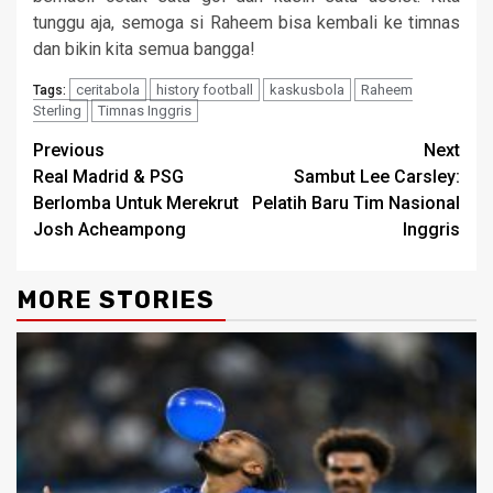
tunggu aja, semoga si Raheem bisa kembali ke timnas
dan bikin kita semua bangga!
ceritabola
history football
kaskusbola
Raheem
Tags:
Sterling
Timnas Inggris
Continue
Previous
Next
Real Madrid & PSG
Sambut Lee Carsley:
Reading
Berlomba Untuk Merekrut
Pelatih Baru Tim Nasional
Josh Acheampong
Inggris
MORE STORIES