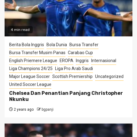
4 min read
Berita Bola Inggris
Bola Dunia
Bursa Transfer
Bursa Transfer Musim Panas
Carabao Cup
English Priemere League
EROPA
Inggris
Internasional
Liga Champions 24/25
Liga Pro Arab Saudi
Major League Soccer
Scottish Premiership
Uncategorized
United Soccer League
Chelsea Dan Penantian Panjang Christopher
Nkunku
2 years ago
bgpanji