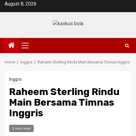
Skip
August 8, 2026
to
content
Primary
Menu
Home
Inggris
Raheem Sterling Rindu Main Bersama Timnas Inggris
Inggris
Raheem Sterling Rindu
Main Bersama Timnas
Inggris
2 min read