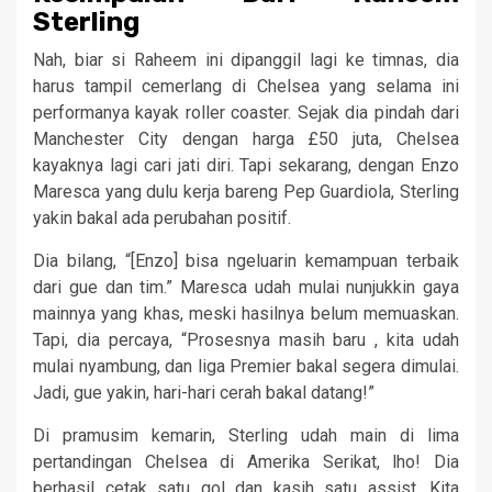
Sterling
Nah, biar si Raheem ini dipanggil lagi ke timnas, dia
harus tampil cemerlang di Chelsea yang selama ini
performanya kayak roller coaster. Sejak dia pindah dari
Manchester City dengan harga £50 juta, Chelsea
kayaknya lagi cari jati diri. Tapi sekarang, dengan Enzo
Maresca yang dulu kerja bareng Pep Guardiola, Sterling
yakin bakal ada perubahan positif.
Dia bilang, “[Enzo] bisa ngeluarin kemampuan terbaik
dari gue dan tim.” Maresca udah mulai nunjukkin gaya
mainnya yang khas, meski hasilnya belum memuaskan.
Tapi, dia percaya, “Prosesnya masih baru , kita udah
mulai nyambung, dan liga Premier bakal segera dimulai.
Jadi, gue yakin, hari-hari cerah bakal datang!”
Di pramusim kemarin, Sterling udah main di lima
pertandingan Chelsea di Amerika Serikat, lho! Dia
berhasil cetak satu gol dan kasih satu assist. Kita