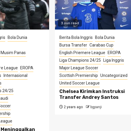
3 min read
ris
Bola Dunia
Berita Bola Inggris
Bola Dunia
Bursa Transfer
Carabao Cup
r Musim Panas
English Priemere League
EROPA
Liga Champions 24/25
Liga Inggris
re League
EROPA
Major League Soccer
s
Internasional
Scottish Premiership
Uncategorized
s
United Soccer League
s 24/25
Chelsea Kirimkan Instruksi
Transfer Andrey Santos
Saudi
Soccer
2 years ago
bgpanji
ership
 League
 Meninggalkan