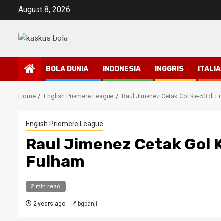
Skip
August 8, 2026
to
content
BOLA DUNIA
INDONESIA
INGGRIS
ITALIA
Home
English Priemere League
Raul Jimenez Cetak Gol Ke-50 di L
English Priemere League
Raul Jimenez Cetak Gol K
Fulham
2 min read
2 years ago
bgpanji