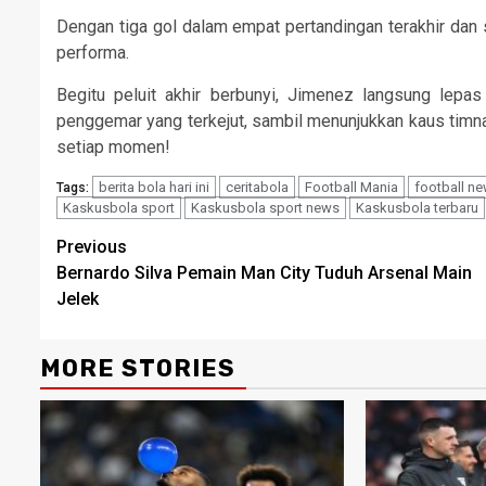
Dengan tiga gol dalam empat pertandingan terakhir dan se
performa.
Begitu peluit akhir berbunyi, Jimenez langsung lepa
penggemar yang terkejut, sambil menunjukkan kaus timn
setiap momen!
berita bola hari ini
ceritabola
Football Mania
football n
Tags:
Kaskusbola sport
Kaskusbola sport news
Kaskusbola terbaru
Continue
Previous
Bernardo Silva Pemain Man City Tuduh Arsenal Main
Reading
Jelek
MORE STORIES