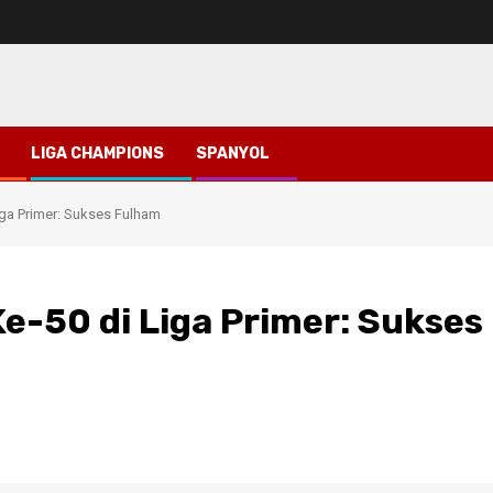
LIGA CHAMPIONS
SPANYOL
iga Primer: Sukses Fulham
e-50 di Liga Primer: Sukses