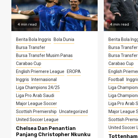
4 min read
4 min read
Berita Bola Inggris
Bola Dunia
Berita Bola Ingg
Bursa Transfer
Bursa Transfer
Bursa Transfer Musim Panas
Bursa Transfe
Carabao Cup
Carabao Cup
English Priemere League
EROPA
English Prieme
Inggris
Internasional
Football
Inggri
Liga Champions 24/25
Liga Champion
Liga Pro Arab Saudi
Liga Champion
Major League Soccer
Liga Pro Arab 
Scottish Premiership
Uncategorized
Major League 
United Soccer League
Scottish Premi
United Soccer
Chelsea Dan Penantian
Panjang Christopher Nkunku
Tottenham