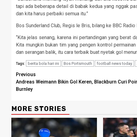
tapi ada beberapa detail di babak kedua yang nggak p
dan kita harus perbaiki semua itu.”
Bos Sunderland Club, Regis le Bris, bilang ke BBC Radio
“Kita jelas senang, karena ini pertandingan yang berat 
Kita mungkin bukan tim yang pengen kontrol permainan d
dan serangan balik, itu cara terbaik buat nyetak gol menur
berita bola hari ini
Bos Portsmouth
football news today
Tags:
Continue
Previous
Andreas Weimann Bikin Gol Keren, Blackburn Curi Poin
Reading
Burnley
MORE STORIES