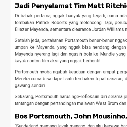
Jadi Penyelamat Tim Matt Ritchi
Di babak pertama, nggak banyak yang terjadi, cuma ada
tembakan Patrick Roberts yang melenceng. Tapi, perubah
Eliezer Mayenda, sementara clearance Jordan Williams m
Setelah jeda, pertahanan Portsmouth bener-bener nggak 
umpan ke Mayenda, yang nggak bisa nendang dengan ba
Mayenda nyerang lagi dan ngasih bola ke Mundle yang s
kayak nonton film aksi yang nggak berhenti!
Portsmouth nyoba ngubah keadaan dengan empat pergan
Mereka cuma bisa dapet satu tembakan tepat sasaran, dan
gawang sendiri.
Sekarang, Portsmouth harus nge-refleksiin diri selama j
tantangan dengan pertandingan melawan West Brom dan Sh
Bos Portsmouth, John Mousinho, 
“Sunderland memang layak menang, dan aku kecewa bang