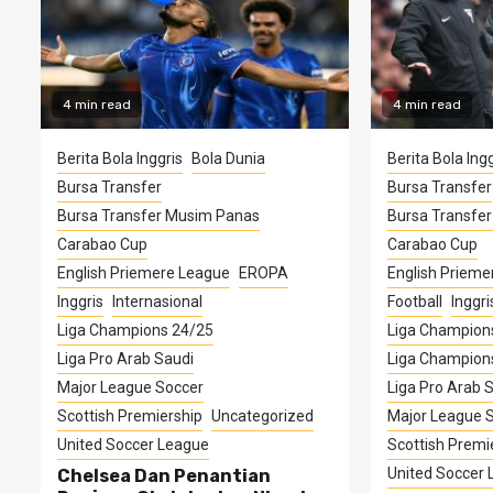
4 min read
4 min read
Berita Bola Inggris
Bola Dunia
Berita Bola Ingg
Bursa Transfer
Bursa Transfer
Bursa Transfer Musim Panas
Bursa Transfe
Carabao Cup
Carabao Cup
English Priemere League
EROPA
English Prieme
Inggris
Internasional
Football
Inggri
Liga Champions 24/25
Liga Champion
Liga Pro Arab Saudi
Liga Champion
Major League Soccer
Liga Pro Arab 
Scottish Premiership
Uncategorized
Major League 
United Soccer League
Scottish Premi
United Soccer
Chelsea Dan Penantian