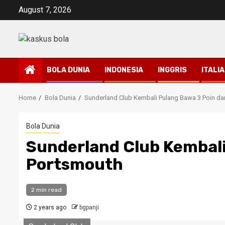
Skip
August 7, 2026
to
content
BOLA DUNIA
INDONESIA
INGGRIS
ITALIA
Home
Bola Dunia
Sunderland Club Kembali Pulang Bawa 3 Poin da
Bola Dunia
Sunderland Club Kembali
Portsmouth
2 min read
2 years ago
bgpanji