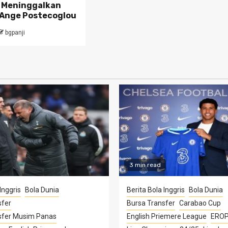
 Meninggalkan
Ange Postecoglou
bgpanji
3 min read
Inggris
Bola Dunia
Berita Bola Inggris
Bola Dunia
sfer
Bursa Transfer
Carabao Cup
sfer Musim Panas
English Priemere League
ERO