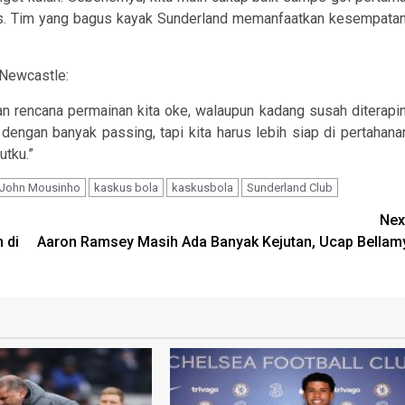
as. Tim yang bagus kayak Sunderland memanfaatkan kesempatan
 Newcastle:
dan rencana permainan kita oke, walaupun kadang susah diterapin
engan banyak passing, tapi kita harus lebih siap di pertahana
utku.”
John Mousinho
kaskus bola
kaskusbola
Sunderland Club
Nex
 di
Aaron Ramsey Masih Ada Banyak Kejutan, Ucap Bellam