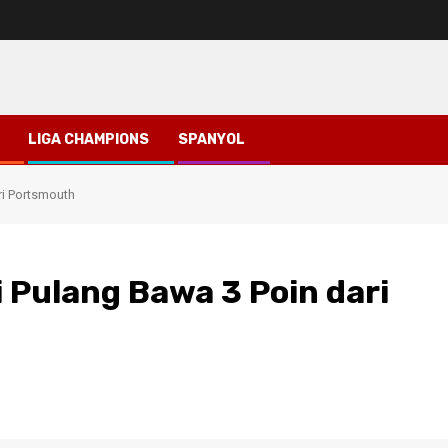
LIGA CHAMPIONS
SPANYOL
ri Portsmouth
 Pulang Bawa 3 Poin dari