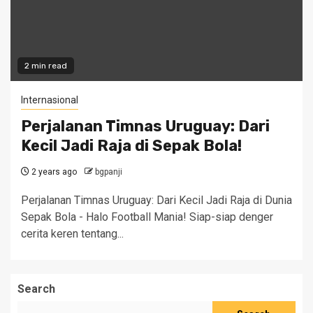
2 min read
Internasional
Perjalanan Timnas Uruguay: Dari
Kecil Jadi Raja di Sepak Bola!
2 years ago
bgpanji
Perjalanan Timnas Uruguay: Dari Kecil Jadi Raja di Dunia
Sepak Bola - Halo Football Mania! Siap-siap denger
cerita keren tentang...
Search