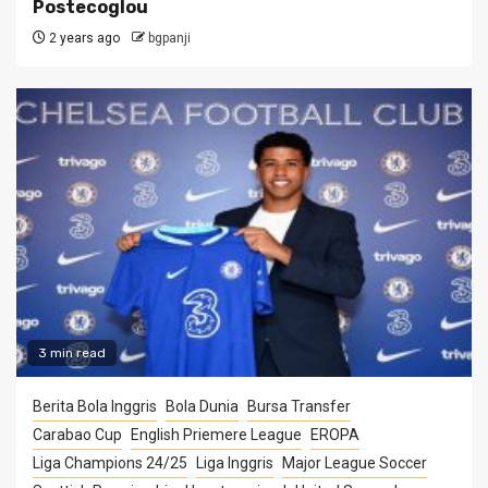
Postecoglou
2 years ago
bgpanji
3 min read
Berita Bola Inggris
Bola Dunia
Bursa Transfer
Carabao Cup
English Priemere League
EROPA
Liga Champions 24/25
Liga Inggris
Major League Soccer