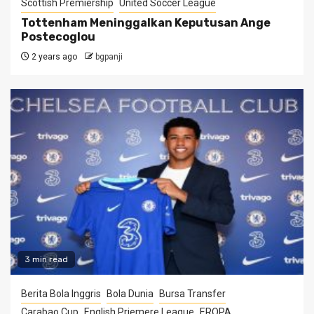
Scottish Premiership
United Soccer League
Tottenham Meninggalkan Keputusan Ange
Postecoglou
2 years ago
bgpanji
3 min read
Berita Bola Inggris
Bola Dunia
Bursa Transfer
Carabao Cup
English Priemere League
EROPA