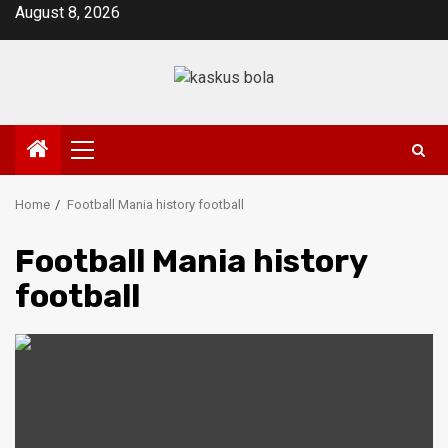
Skip
August 8, 2026
to
content
Primary
Menu
Home
Football Mania history football
Football Mania history
football