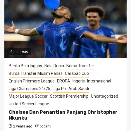
4 min read
Berita Bola Inggris
Bola Dunia
Bursa Transfer
Bursa Transfer Musim Panas
Carabao Cup
English Priemere League
EROPA
Inggris
Internasional
Liga Champions 24/25
Liga Pro Arab Saudi
Major League Soccer
Scottish Premiership
Uncategorized
United Soccer League
Chelsea Dan Penantian Panjang Christopher
Nkunku
2 years ago
bgpanji