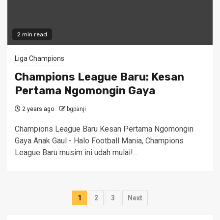
2 min read
Liga Champions
Champions League Baru: Kesan
Pertama Ngomongin Gaya
2 years ago
bgpanji
Champions League Baru Kesan Pertama Ngomongin
Gaya Anak Gaul - Halo Football Mania, Champions
League Baru musim ini udah mulai!...
Posts
1
2
3
Next
pagination