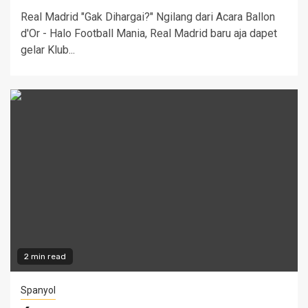
Real Madrid "Gak Dihargai?" Ngilang dari Acara Ballon
d'Or - Halo Football Mania, Real Madrid baru aja dapet
gelar Klub...
2 min read
Spanyol