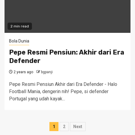
2 min read
Bola Dunia
Pepe Resmi Pensiun: Akhir dari Era
Defender
2 years ago
bgpanji
Pepe Resmi Pensiun Akhir dari Era Defender - Halo
Football Mania, dengerin nih! Pepe, si defender
Portugal yang udah kayak...
Posts
1
2
Next