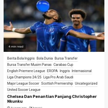
4 min read
Berita Bola Inggris
Bola Dunia
Bursa Transfer
Bursa Transfer Musim Panas
Carabao Cup
English Priemere League
EROPA
Inggris
Internasional
Liga Champions 24/25
Liga Pro Arab Saudi
Major League Soccer
Scottish Premiership
Uncategorized
United Soccer League
Chelsea Dan Penantian Panjang Christopher
Nkunku