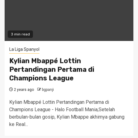
3 min read
La Liga Spanyol
Kylian Mbappé Lottin
Pertandingan Pertama di
Champions League
2 years ago
bgpanji
Kylian Mbappé Lottin Pertandingan Pertama di
Champions League - Halo Football Mania,Setelah
berbulan-bulan gosip, Kylian Mbappe akhirnya gabung
ke Real...