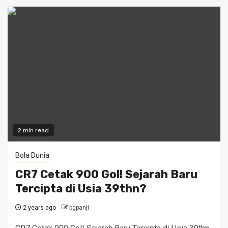
2 min read
Bola Dunia
CR7 Cetak 900 Gol! Sejarah Baru
Tercipta di Usia 39thn?
2 years ago
bgpanji