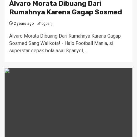
Álvaro Morata Dibuang Dari
Rumahnya Karena Gagap Sosmed
2 years ago
bgpanji
Álvaro Morata Dibuang Dari Rumahnya Karena Gagap
Sosmed Sang Walikota! - Halo Football Mania, si
superstar sepak bola asal Spanyol,...