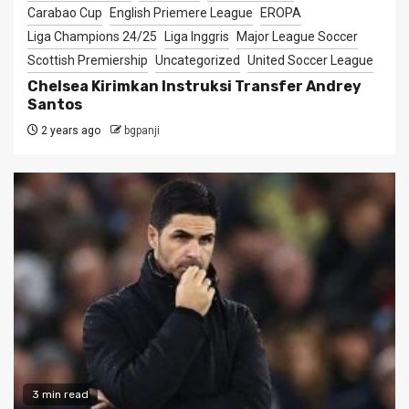
Carabao Cup
English Priemere League
EROPA
Liga Champions 24/25
Liga Inggris
Major League Soccer
Scottish Premiership
Uncategorized
United Soccer League
Chelsea Kirimkan Instruksi Transfer Andrey
Santos
2 years ago
bgpanji
3 min read