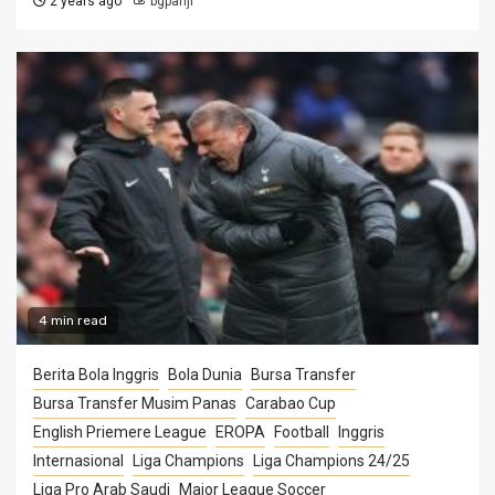
2 years ago
bgpanji
4 min read
Berita Bola Inggris
Bola Dunia
Bursa Transfer
Bursa Transfer Musim Panas
Carabao Cup
English Priemere League
EROPA
Football
Inggris
Internasional
Liga Champions
Liga Champions 24/25
Liga Pro Arab Saudi
Major League Soccer