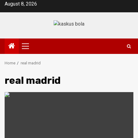
Skip
August 8, 2026
to
content
Primary
Menu
Home
real madrid
real madrid