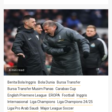
4 min read
Berita Bola Inggris
Bola Dunia
Bursa Transfer
Bursa Transfer Musim Panas
Carabao Cup
English Priemere League
EROPA
Football
Inggris
Internasional
Liga Champions
Liga Champions 24/25
Liga Pro Arab Saudi
Major League Soccer