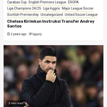
Carabao Cup
English Priemere League
EROPA
Liga Champions 24/25
Liga Inggris
Major League Soccer
Scottish Premiership
Uncategorized
United Soccer League
Chelsea Kirimkan Instruksi Transfer Andrey
Santos
2 years ago
bgpanji
3 min read