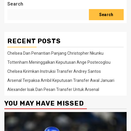
Search
Search
RECENT POSTS
Chelsea Dan Penantian Panjang Christopher Nkunku
Tottenham Meninggalkan Keputusan Ange Postecoglou
Chelsea Kirimkan Instruksi Transfer Andrey Santos
Arsenal Terpaksa Ambil Keputusan Transfer Awal Januari
Alexander Isak Dan Pesan Transfer Untuk Arsenal
YOU MAY HAVE MISSED