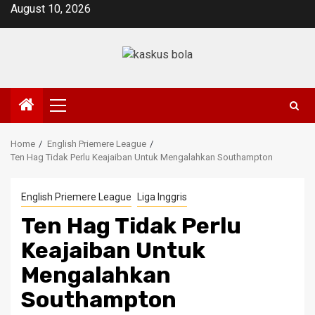
Skip
August 10, 2026
to
content
Primary
Menu
Home
English Priemere League
Ten Hag Tidak Perlu Keajaiban Untuk Mengalahkan Southampton
English Priemere League
Liga Inggris
Ten Hag Tidak Perlu
Keajaiban Untuk
Mengalahkan
Southampton