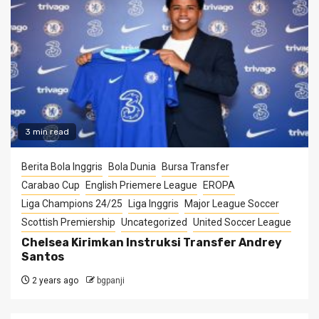
3 min read
Berita Bola Inggris
Bola Dunia
Bursa Transfer
Carabao Cup
English Priemere League
EROPA
Liga Champions 24/25
Liga Inggris
Major League Soccer
Scottish Premiership
Uncategorized
United Soccer League
Chelsea Kirimkan Instruksi Transfer Andrey
Santos
2 years ago
bgpanji