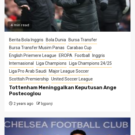
4 min read
Berita Bola Inggris
Bola Dunia
Bursa Transfer
Bursa Transfer Musim Panas
Carabao Cup
English Priemere League
EROPA
Football
Inggris
Internasional
Liga Champions
Liga Champions 24/25
Liga Pro Arab Saudi
Major League Soccer
Scottish Premiership
United Soccer League
Tottenham Meninggalkan Keputusan Ange
Postecoglou
2 years ago
bgpanji