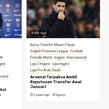
3 min read
Bursa Transfer Musim Panas
English Priemere League
Football
PA
Friendly Match
Inggris
Internasional
gris
Liga 2 Inggris
Liga Inggris
Liga Pro Arab Saudi
rized
Arsenal Terpaksa Ambil
Keputusan Transfer Awal
Januari
ksi
s
2 years ago
bgpanji