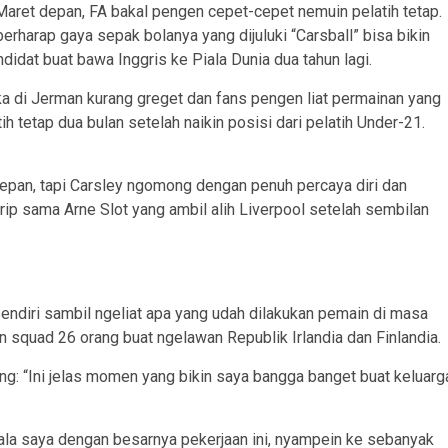
Maret depan, FA bakal pengen cepet-cepet nemuin pelatih tetap.
erharap gaya sepak bolanya yang dijuluki “Carsball” bisa bikin
didat buat bawa Inggris ke Piala Dunia dua tahun lagi.
a di Jerman kurang greget dan fans pengen liat permainan yang
h tetap dua bulan setelah naikin posisi dari pelatih Under-21.
depan, tapi Carsley ngomong dengan penuh percaya diri dan
ip sama Arne Slot yang ambil alih Liverpool setelah sembilan
endiri sambil ngeliat apa yang udah dilakukan pemain di masa
tin squad 26 orang buat ngelawan Republik Irlandia dan Finlandia.
lang: “Ini jelas momen yang bikin saya bangga banget buat keluarg
pala saya dengan besarnya pekerjaan ini, nyampein ke sebanyak