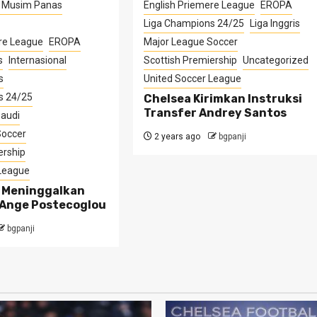
r Musim Panas
English Priemere League
EROPA
Liga Champions 24/25
Liga Inggris
re League
EROPA
Major League Soccer
s
Internasional
Scottish Premiership
Uncategorized
s
United Soccer League
s 24/25
Chelsea Kirimkan Instruksi
Transfer Andrey Santos
Saudi
Soccer
2 years ago
bgpanji
ership
 League
 Meninggalkan
Ange Postecoglou
bgpanji