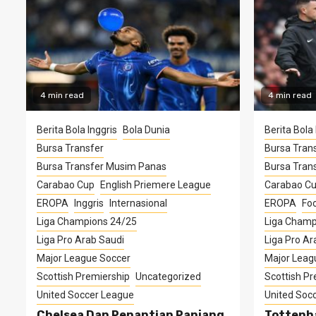
4 min read
4 min read
Berita Bola Inggris
Bola Dunia
Berita Bola 
Bursa Transfer
Bursa Tran
Bursa Transfer Musim Panas
Bursa Tran
Carabao Cup
English Priemere League
Carabao C
EROPA
Inggris
Internasional
EROPA
Foo
Liga Champions 24/25
Liga Champ
Liga Pro Arab Saudi
Liga Pro Ar
Major League Soccer
Major Leag
Scottish Premiership
Uncategorized
Scottish Pr
United Soccer League
United Soc
Chelsea Dan Penantian Panjang
Tottenh