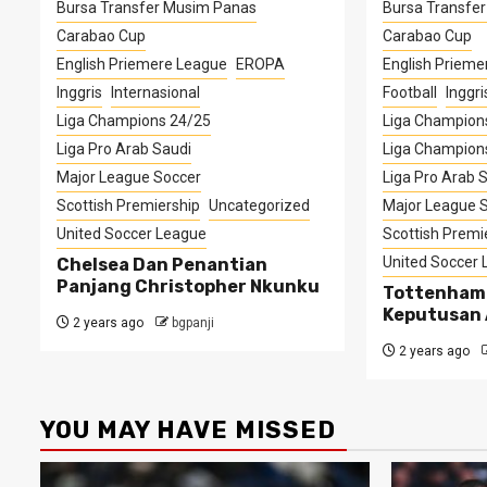
Bursa Transfer Musim Panas
Bursa Transfe
Carabao Cup
Carabao Cup
English Priemere League
EROPA
English Prieme
Inggris
Internasional
Football
Inggri
Liga Champions 24/25
Liga Champion
Liga Pro Arab Saudi
Liga Champion
Major League Soccer
Liga Pro Arab 
Scottish Premiership
Uncategorized
Major League 
United Soccer League
Scottish Premi
United Soccer
Chelsea Dan Penantian
Panjang Christopher Nkunku
Tottenham
Keputusan 
2 years ago
bgpanji
2 years ago
YOU MAY HAVE MISSED