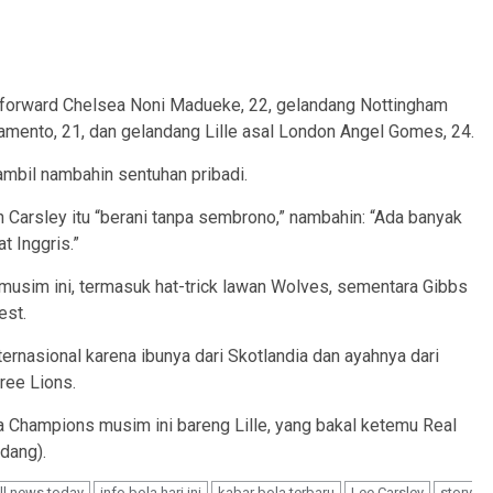
e forward Chelsea Noni Madueke, 22, gelandang Nottingham
amento, 21, dan gelandang Lille asal London Angel Gomes, 24.
ambil nambahin sentuhan pribadi.
an Carsley itu “berani tanpa sembrono,” nambahin: “Ada banyak
t Inggris.”
usim ini, termasuk hat-trick lawan Wolves, sementara Gibbs
est.
ernasional karena ibunya dari Skotlandia dan ayahnya dari
hree Lions.
 Champions musim ini bareng Lille, yang bakal ketemu Real
dang).
ll news today
info bola hari ini
kabar bola terbaru
Lee Carsley
story