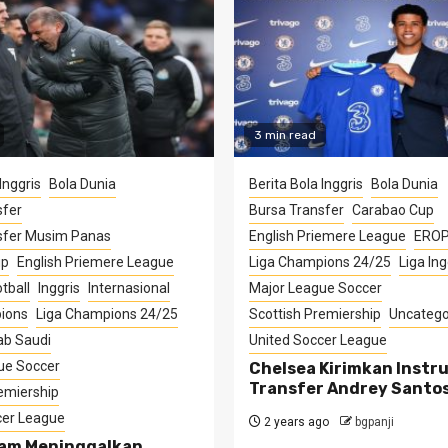
3 min read
Inggris
Bola Dunia
Berita Bola Inggris
Bola Dunia
sfer
Bursa Transfer
Carabao Cup
sfer Musim Panas
English Priemere League
ERO
up
English Priemere League
Liga Champions 24/25
Liga Ing
tball
Inggris
Internasional
Major League Soccer
ions
Liga Champions 24/25
Scottish Premiership
Uncatego
ab Saudi
United Soccer League
ue Soccer
Chelsea Kirimkan Instru
Transfer Andrey Santo
emiership
cer League
2 years ago
bgpanji
am Meninggalkan