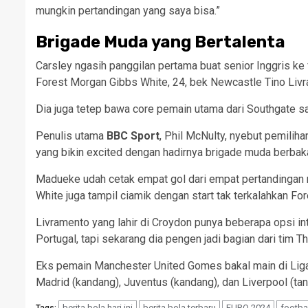
mungkin pertandingan yang saya bisa.”
Brigade Muda yang Bertalenta
Carsley ngasih panggilan pertama buat senior Inggris k
Forest Morgan Gibbs White, 24, bek Newcastle Tino Livr
Dia juga tetep bawa core pemain utama dari Southgate s
Penulis utama
BBC Sport
, Phil McNulty, nyebut pemilih
yang bikin excited dengan hadirnya brigade muda berbaka
Madueke udah cetak empat gol dari empat pertandingan m
White juga tampil ciamik dengan start tak terkalahkan For
Livramento yang lahir di Croydon punya beberapa opsi int
Portugal, tapi sekarang dia pengen jadi bagian dari tim T
Eks pemain Manchester United Gomes bakal main di Liga
Madrid (kandang), Juventus (kandang), dan Liverpool (tan
berita bola hari ini
berita bola terbaru
EURO 2024
footba
Tags: