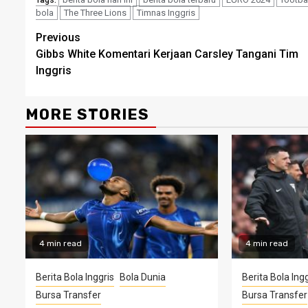
bola
The Three Lions
Timnas Inggris
Continue
Previous
Gibbs White Komentari Kerjaan Carsley Tangani Tim
Reading
Inggris
MORE STORIES
4 min read
4 min read
Berita Bola Inggris
Bola Dunia
Berita Bola Ingg
Bursa Transfer
Bursa Transfer