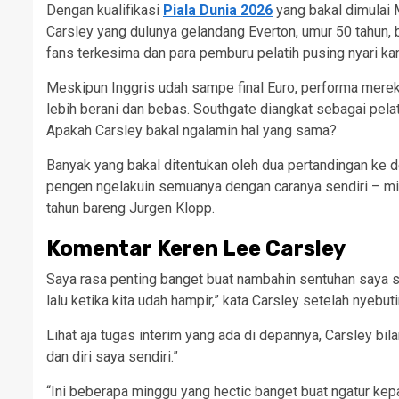
Dengan kualifikasi
Piala Dunia 2026
yang bakal dimulai 
Carsley yang dulunya gelandang Everton, umur 50 tahun, b
fans terkesima dan para pemburu pelatih pusing nyari kan
Meskipun Inggris udah sampe final Euro, performa merek
lebih berani dan bebas. Southgate diangkat sebagai pelati
Apakah Carsley bakal ngalamin hal yang sama?
Banyak yang bakal ditentukan oleh dua pertandingan ke 
pengen ngelakuin semuanya dengan caranya sendiri – mir
tahun bareng Jurgen Klopp.
Komentar Keren Lee Carsley
Saya rasa penting banget buat nambahin sentuhan saya s
lalu ketika kita udah hampir,” kata Carsley setelah nyebu
Lihat aja tugas interim yang ada di depannya, Carsley bi
dan diri saya sendiri.”
“Ini beberapa minggu yang hectic banget buat ngatur ke