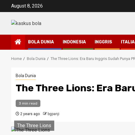
Skip
August 8, 2026
to
content
BOLA DUNIA
INDONESIA
INGGRIS
ITALIA
Home
Bola Dunia
The Three Lions: Era Baru Inggris Sudah Punya P
Bola Dunia
The Three Lions: Era Bar
3 min read
2 years ago
bgpanji
The Three Lions