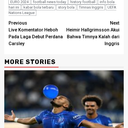
EURO 2024
football news today
history football
info bola
hari ini
kabar bola terbaru
story bola
Timnas Inggris
UEFA
Nations League
Continue
Previous
Next
Live Komentator Heboh
Heimir Hallgrimsson Akui
Reading
Pada Laga Debut Perdana
Bahwa Timnya Kalah dari
Carsley
Inggris
MORE STORIES