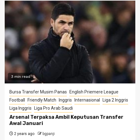
3 min read
Bursa Transfer Musim Panas
English Priemere League
Football
Friendly Match
Inggris
Internasional
Liga 2 Inggris
Liga Inggris
Liga Pro Arab Saudi
Arsenal Terpaksa Ambil Keputusan Transfer
Awal Januari
2 years ago
bgpanji