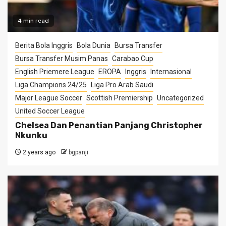
4 min read
Berita Bola Inggris
Bola Dunia
Bursa Transfer
Bursa Transfer Musim Panas
Carabao Cup
English Priemere League
EROPA
Inggris
Internasional
Liga Champions 24/25
Liga Pro Arab Saudi
Major League Soccer
Scottish Premiership
Uncategorized
United Soccer League
Chelsea Dan Penantian Panjang Christopher
Nkunku
2 years ago
bgpanji