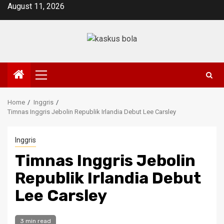
Skip
August 11, 2026
to
content
Primary
Menu
Home
Inggris
Timnas Inggris Jebolin Republik Irlandia Debut Lee Carsley
Inggris
Timnas Inggris Jebolin
Republik Irlandia Debut
Lee Carsley
3 min read