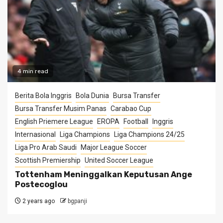
4 min read
Berita Bola Inggris
Bola Dunia
Bursa Transfer
Bursa Transfer Musim Panas
Carabao Cup
English Priemere League
EROPA
Football
Inggris
Internasional
Liga Champions
Liga Champions 24/25
Liga Pro Arab Saudi
Major League Soccer
Scottish Premiership
United Soccer League
Tottenham Meninggalkan Keputusan Ange
Postecoglou
2 years ago
bgpanji