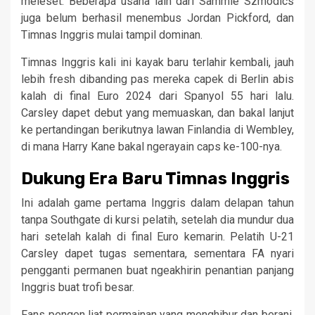
meleset. Beberapa usaha lain dari Sammie Szmodics
juga belum berhasil menembus Jordan Pickford, dan
Timnas Inggris mulai tampil dominan.
Timnas Inggris kali ini kayak baru terlahir kembali, jauh
lebih fresh dibanding pas mereka capek di Berlin abis
kalah di final Euro 2024 dari Spanyol 55 hari lalu.
Carsley dapet debut yang memuaskan, dan bakal lanjut
ke pertandingan berikutnya lawan Finlandia di Wembley,
di mana Harry Kane bakal ngerayain caps ke-100-nya.
Dukung Era Baru Timnas Inggris
Ini adalah game pertama Inggris dalam delapan tahun
tanpa Southgate di kursi pelatih, setelah dia mundur dua
hari setelah kalah di final Euro kemarin. Pelatih U-21
Carsley dapet tugas sementara, sementara FA nyari
pengganti permanen buat ngeakhirin penantian panjang
Inggris buat trofi besar.
Fans pengen liat permainan yang menghibur dan berani,