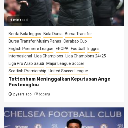
4 min read
Berita Bola Inggris
Bola Dunia
Bursa Transfer
Bursa Transfer Musim Panas
Carabao Cup
English Priemere League
EROPA
Football
Inggris
Internasional
Liga Champions
Liga Champions 24/25
Liga Pro Arab Saudi
Major League Soccer
Scottish Premiership
United Soccer League
Tottenham Meninggalkan Keputusan Ange
Postecoglou
2 years ago
bgpanji