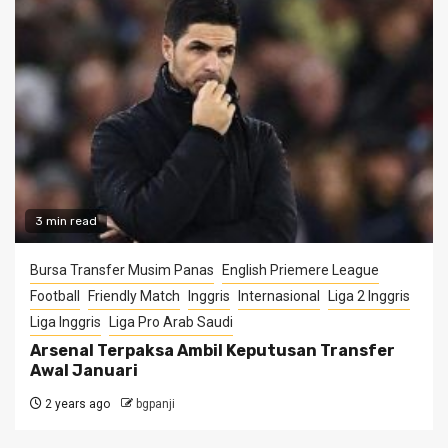
3 min read
Bursa Transfer Musim Panas
English Priemere League
Football
Friendly Match
Inggris
Internasional
Liga 2 Inggris
Liga Inggris
Liga Pro Arab Saudi
Arsenal Terpaksa Ambil Keputusan Transfer
Awal Januari
2 years ago
bgpanji