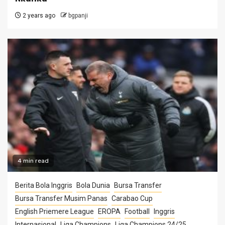
2 years ago
bgpanji
4 min read
Berita Bola Inggris
Bola Dunia
Bursa Transfer
Bursa Transfer Musim Panas
Carabao Cup
English Priemere League
EROPA
Football
Inggris
Internasional
Liga Champions
Liga Champions 24/25