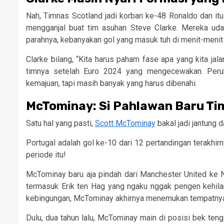
Nah, Timnas Scotland jadi korban ke-48 Ronaldo dan itu
mengganjal buat tim asuhan Steve Clarke. Mereka uda
parahnya, kebanyakan gol yang masuk tuh di menit-menit 
Clarke bilang, “Kita harus paham fase apa yang kita jal
timnya setelah Euro 2024 yang mengecewakan. Perub
kemajuan, tapi masih banyak yang harus dibenahi.
McTominay: Si Pahlawan Baru Ti
Satu hal yang pasti,
Scott McTominay
bakal jadi jantung 
Portugal adalah gol ke-10 dari 12 pertandingan terakhirn
periode itu!
McTominay baru aja pindah dari Manchester United ke N
termasuk Erik ten Hag yang ngaku nggak pengen kehila
kebingungan, McTominay akhirnya menemukan tempatnya y
Dulu, dua tahun lalu, McTominay main di posisi bek ten