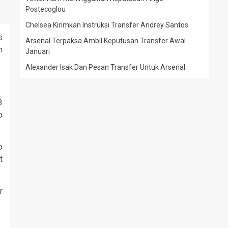
Postecoglou
Chelsea Kirimkan Instruksi Transfer Andrey Santos
s
Arsenal Terpaksa Ambil Keputusan Transfer Awal
h
Januari
Alexander Isak Dan Pesan Transfer Untuk Arsenal
3
o
o
t
r