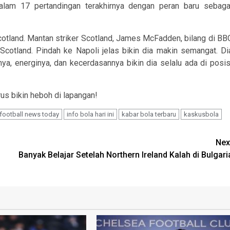
alam 17 pertandingan terakhirnya dengan peran baru sebaga
cotland. Mantan striker Scotland, James McFadden, bilang di BB
cotland. Pindah ke Napoli jelas bikin dia makin semangat. Di
ya, energinya, dan kecerdasannya bikin dia selalu ada di posis
us bikin heboh di lapangan!
football news today
info bola hari ini
kabar bola terbaru
kaskusbola
Nex
Banyak Belajar Setelah Northern Ireland Kalah di Bulgari