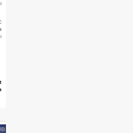
i
C
a
i
t
a