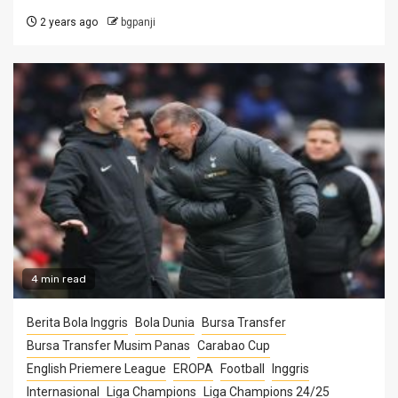
2 years ago
bgpanji
4 min read
Berita Bola Inggris
Bola Dunia
Bursa Transfer
Bursa Transfer Musim Panas
Carabao Cup
English Priemere League
EROPA
Football
Inggris
Internasional
Liga Champions
Liga Champions 24/25