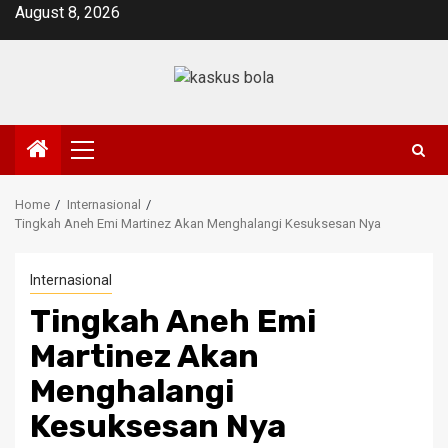
Skip
August 8, 2026
to
content
Primary
Menu
Home
Internasional
Tingkah Aneh Emi Martinez Akan Menghalangi Kesuksesan Nya
Internasional
Tingkah Aneh Emi
Martinez Akan
Menghalangi
Kesuksesan Nya