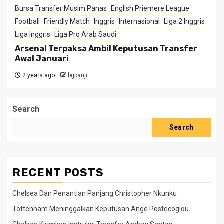
Bursa Transfer Musim Panas
English Priemere League
Football
Friendly Match
Inggris
Internasional
Liga 2 Inggris
Liga Inggris
Liga Pro Arab Saudi
Arsenal Terpaksa Ambil Keputusan Transfer
Awal Januari
2 years ago
bgpanji
Search
Search
RECENT POSTS
Chelsea Dan Penantian Panjang Christopher Nkunku
Tottenham Meninggalkan Keputusan Ange Postecoglou