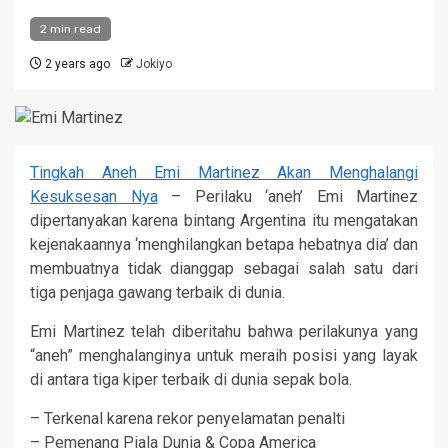
2 min read
2 years ago
Jokiyo
Tingkah Aneh Emi Martinez Akan Menghalangi
Kesuksesan Nya
– Perilaku ‘aneh’ Emi Martinez
dipertanyakan karena bintang Argentina itu mengatakan
kejenakaannya ‘menghilangkan betapa hebatnya dia’ dan
membuatnya tidak dianggap sebagai salah satu dari
tiga penjaga gawang terbaik di dunia.
Emi Martinez telah diberitahu bahwa perilakunya yang
“aneh” menghalanginya untuk meraih posisi yang layak
di antara tiga kiper terbaik di dunia sepak bola.
– Terkenal karena rekor penyelamatan penalti
– Pemenang Piala Dunia & Copa America