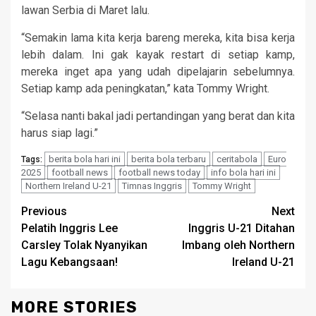
lawan Serbia di Maret lalu.
“Semakin lama kita kerja bareng mereka, kita bisa kerja
lebih dalam. Ini gak kayak restart di setiap kamp,
mereka inget apa yang udah dipelajarin sebelumnya.
Setiap kamp ada peningkatan,” kata Tommy Wright.
“Selasa nanti bakal jadi pertandingan yang berat dan kita
harus siap lagi.”
berita bola hari ini
berita bola terbaru
ceritabola
Euro
Tags:
2025
football news
football news today
info bola hari ini
Northern Ireland U-21
Timnas Inggris
Tommy Wright
Continue
Previous
Next
Pelatih Inggris Lee
Inggris U-21 Ditahan
Reading
Carsley Tolak Nyanyikan
Imbang oleh Northern
Lagu Kebangsaan!
Ireland U-21
MORE STORIES