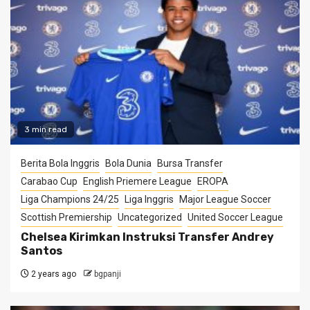
3 min read
Berita Bola Inggris
Bola Dunia
Bursa Transfer
Carabao Cup
English Priemere League
EROPA
Liga Champions 24/25
Liga Inggris
Major League Soccer
Scottish Premiership
Uncategorized
United Soccer League
Chelsea Kirimkan Instruksi Transfer Andrey
Santos
2 years ago
bgpanji