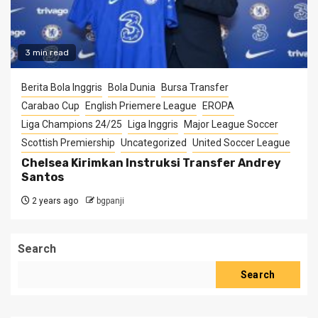
3 min read
Berita Bola Inggris
Bola Dunia
Bursa Transfer
Carabao Cup
English Priemere League
EROPA
Liga Champions 24/25
Liga Inggris
Major League Soccer
Scottish Premiership
Uncategorized
United Soccer League
Chelsea Kirimkan Instruksi Transfer Andrey
Santos
2 years ago
bgpanji
Search
Search