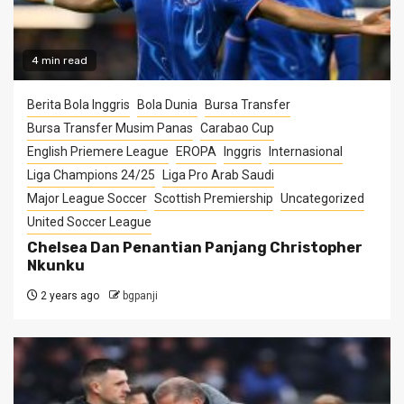
4 min read
Berita Bola Inggris
Bola Dunia
Bursa Transfer
Bursa Transfer Musim Panas
Carabao Cup
English Priemere League
EROPA
Inggris
Internasional
Liga Champions 24/25
Liga Pro Arab Saudi
Major League Soccer
Scottish Premiership
Uncategorized
United Soccer League
Chelsea Dan Penantian Panjang Christopher
Nkunku
2 years ago
bgpanji