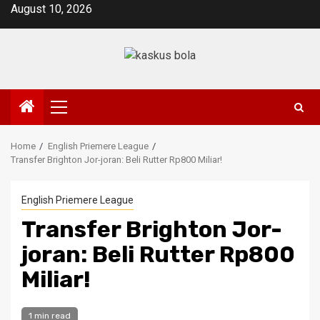
Skip
August 10, 2026
to
content
Primary
Menu
Home
English Priemere League
Transfer Brighton Jor-joran: Beli Rutter Rp800 Miliar!
English Priemere League
Transfer Brighton Jor-
joran: Beli Rutter Rp800
Miliar!
1 min read