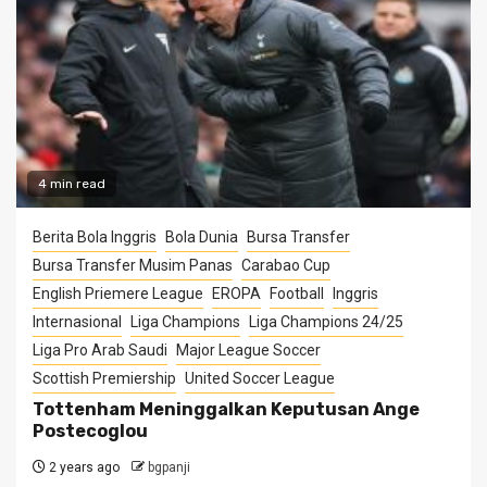
4 min read
Berita Bola Inggris
Bola Dunia
Bursa Transfer
Bursa Transfer Musim Panas
Carabao Cup
English Priemere League
EROPA
Football
Inggris
Internasional
Liga Champions
Liga Champions 24/25
Liga Pro Arab Saudi
Major League Soccer
Scottish Premiership
United Soccer League
Tottenham Meninggalkan Keputusan Ange
Postecoglou
2 years ago
bgpanji