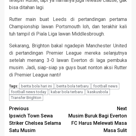
tetepin Rutter, tapi ya namanya juga release clause, gak
bisa ditahan lagi.
Rutter main buat Leeds di pertandingan pertama
Championship lawan Portsmouth loh, dan terakhir kali
tuh tampil di Piala Liga lawan Middlesbrough.
Sekarang, Brighton bakal ngadepin Manchester United
di pertandingan Premier League mereka selanjutnya
setelah menang 3-0 lawan Everton di laga pembuka
musim. Jadi, siap-siap ya guys buat nonton aksi Rutter
di Premier League nanti!
berita bola hari ini
berita bola terbaru
football news
Tags:
football news today
kabar bola terbaru
kaskusbola
Transfer Brighton
Continue
Previous
Next
Ipswich Town Sewa
Musim Buruk Bagi Everton
Reading
Striker Chelsea Selama
FC Harus Melewati Masa
Satu Musim
Masa Sulit