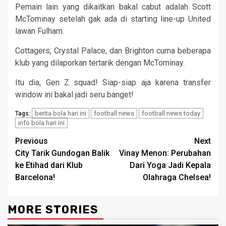
Pemain lain yang dikaitkan bakal cabut adalah Scott
McTominay setelah gak ada di starting line-up United
lawan Fulham.
Cottagers, Crystal Palace, dan Brighton cuma beberapa
klub yang dilaporkan tertarik dengan McTominay.
Itu dia, Gen Z squad! Siap-siap aja karena transfer
window ini bakal jadi seru banget!
berita bola hari ini
football news
football news today
Tags:
info bola hari ini
Continue
Previous
Next
City Tarik Gundogan Balik
Vinay Menon: Perubahan
Reading
ke Etihad dari Klub
Dari Yoga Jadi Kepala
Barcelona!
Olahraga Chelsea!
MORE STORIES