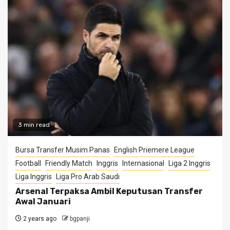
3 min read
Bursa Transfer Musim Panas
English Priemere League
Football
Friendly Match
Inggris
Internasional
Liga 2 Inggris
Liga Inggris
Liga Pro Arab Saudi
Arsenal Terpaksa Ambil Keputusan Transfer
Awal Januari
2 years ago
bgpanji