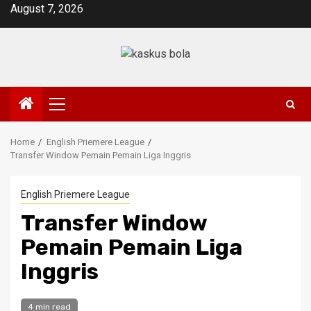
Skip
August 7, 2026
to
content
Primary
Menu
Home
English Priemere League
Transfer Window Pemain Pemain Liga Inggris
English Priemere League
Transfer Window
Pemain Pemain Liga
Inggris
4 min read