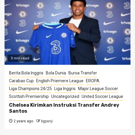
3 min read
Berita Bola Inggris
Bola Dunia
Bursa Transfer
Carabao Cup
English Priemere League
EROPA
Liga Champions 24/25
Liga Inggris
Major League Soccer
Scottish Premiership
Uncategorized
United Soccer League
Chelsea Kirimkan Instruksi Transfer Andrey
Santos
2 years ago
bgpanji