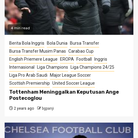
4 min read
Berita Bola Inggris
Bola Dunia
Bursa Transfer
Bursa Transfer Musim Panas
Carabao Cup
English Priemere League
EROPA
Football
Inggris
Internasional
Liga Champions
Liga Champions 24/25
Liga Pro Arab Saudi
Major League Soccer
Scottish Premiership
United Soccer League
Tottenham Meninggalkan Keputusan Ange
Postecoglou
2 years ago
bgpanji