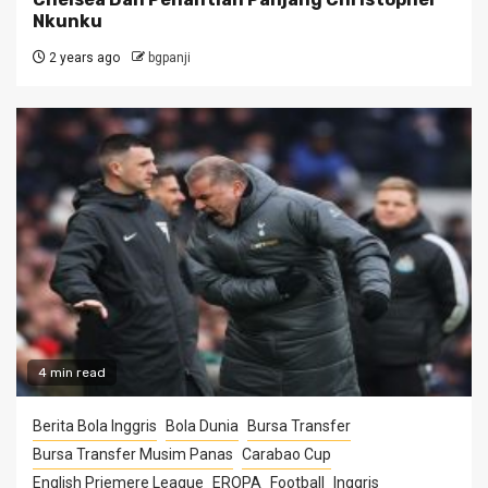
Nkunku
2 years ago
bgpanji
4 min read
Berita Bola Inggris
Bola Dunia
Bursa Transfer
Bursa Transfer Musim Panas
Carabao Cup
English Priemere League
EROPA
Football
Inggris