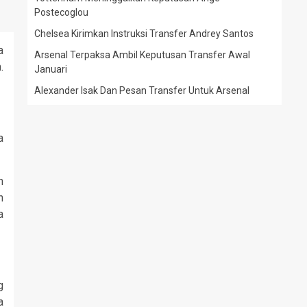
Postecoglou
Chelsea Kirimkan Instruksi Transfer Andrey Santos
a
Arsenal Terpaksa Ambil Keputusan Transfer Awal
.
Januari
Alexander Isak Dan Pesan Transfer Untuk Arsenal
a
n
n
a
g
a