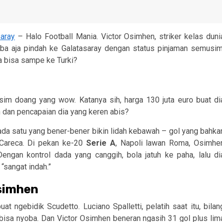
saray
– Halo Football Mania. Victor Osimhen, striker kelas duni
-tiba aja pindah ke Galatasaray dengan status pinjaman semusim
a bisa sampe ke Turki?
sim doang yang wow. Katanya sih, harga 130 juta euro buat di
 dan pencapaian dia yang keren abis?
, ada satu yang bener-bener bikin lidah kebawah – gol yang bahka
o Careca. Di pekan ke-20
Serie A
, Napoli lawan Roma, Osimhe
engan kontrol dada yang canggih, bola jatuh ke paha, lalu di
“sangat indah.”
simhen
ngebidik Scudetto. Luciano Spalletti, pelatih saat itu, bilan
isa nyoba. Dan Victor Osimhen beneran ngasih 31 gol plus lim