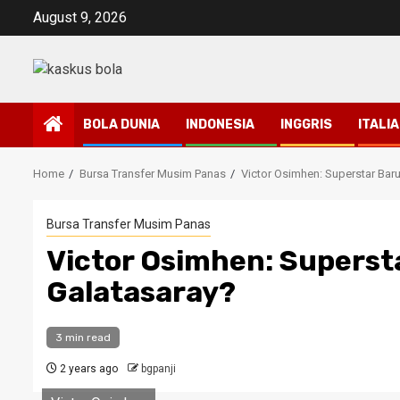
Skip
August 9, 2026
to
content
BOLA DUNIA
INDONESIA
INGGRIS
ITALIA
Home
Bursa Transfer Musim Panas
Victor Osimhen: Superstar Bar
Bursa Transfer Musim Panas
Victor Osimhen: Superst
Galatasaray?
3 min read
2 years ago
bgpanji