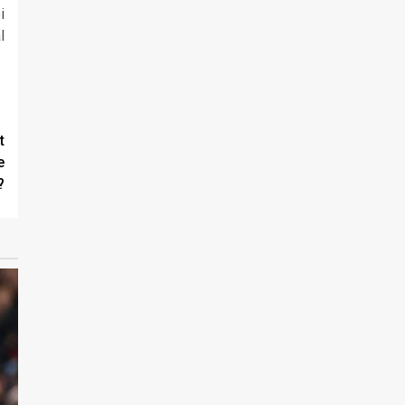
i
l
t
e
?