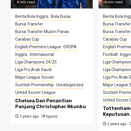
4 min read
4 min read
Berita Bola Inggris
Bola Dunia
Berita Bola Ingg
Bursa Transfer
Bursa Transfer
Bursa Transfer Musim Panas
Bursa Transfe
Carabao Cup
Carabao Cup
English Priemere League
EROPA
English Prieme
Inggris
Internasional
Football
Inggri
Liga Champions 24/25
Liga Champion
Liga Pro Arab Saudi
Liga Champion
Major League Soccer
Liga Pro Arab 
Scottish Premiership
Uncategorized
Major League 
United Soccer League
Scottish Premi
United Soccer
Chelsea Dan Penantian
Panjang Christopher Nkunku
Tottenham
Keputusan 
2 years ago
bgpanji
2 years ago