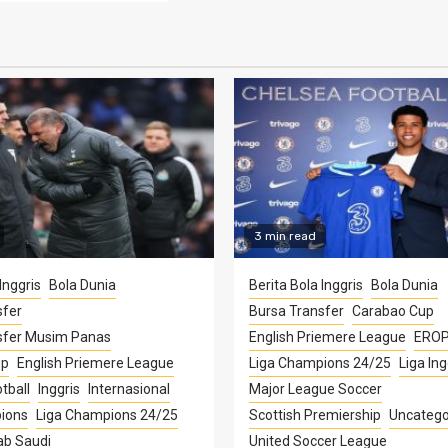
3 min read
Inggris
Bola Dunia
Berita Bola Inggris
Bola Dunia
sfer
Bursa Transfer
Carabao Cup
sfer Musim Panas
English Priemere League
ERO
up
English Priemere League
Liga Champions 24/25
Liga Ing
tball
Inggris
Internasional
Major League Soccer
ions
Liga Champions 24/25
Scottish Premiership
Uncatego
ab Saudi
United Soccer League