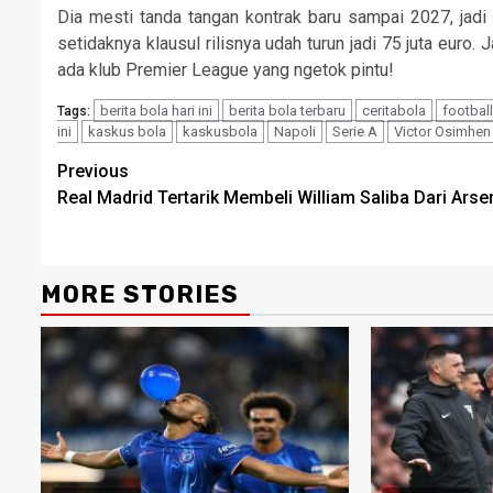
Dia mesti tanda tangan kontrak baru sampai 2027, jadi N
setidaknya klausul rilisnya udah turun jadi 75 juta euro
ada klub Premier League yang ngetok pintu!
berita bola hari ini
berita bola terbaru
ceritabola
footbal
Tags:
ini
kaskus bola
kaskusbola
Napoli
Serie A
Victor Osimhen
Continue
Previous
Real Madrid Tertarik Membeli William Saliba Dari Arse
Reading
MORE STORIES