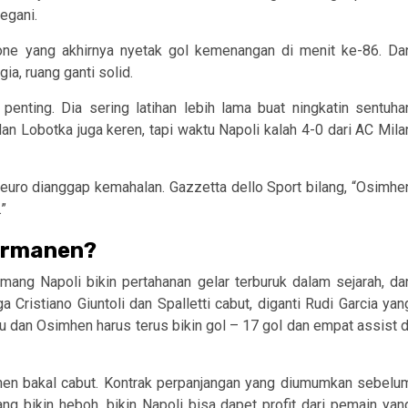
segani.
ne yang akhirnya nyetak gol kemenangan di menit ke-86. Da
ia, ruang ganti solid.
enting. Dia sering latihan lebih lama buat ningkatin sentuha
dan Lobotka juga keren, tapi waktu Napoli kalah 4-0 dari AC Mila
ta euro dianggap kemahalan. Gazzetta dello Sport bilang, “Osimhe
”
ermanen?
ng Napoli bikin pertahanan gelar terburuk dalam sejarah, da
a Cristiano Giuntoli dan Spalletti cabut, diganti Rudi Garcia yan
 dan Osimhen harus terus bikin gol – 17 gol dan empat assist d
imhen bakal cabut. Kontrak perpanjangan yang diumumkan sebelu
ng bikin heboh, bikin Napoli bisa dapet profit dari pemain yan