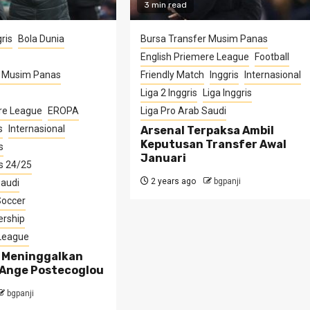
3 min read
ris
Bola Dunia
Bursa Transfer Musim Panas
English Priemere League
Football
r Musim Panas
Friendly Match
Inggris
Internasional
Liga 2 Inggris
Liga Inggris
re League
EROPA
Liga Pro Arab Saudi
s
Internasional
Arsenal Terpaksa Ambil
Keputusan Transfer Awal
s
Januari
s 24/25
2 years ago
bgpanji
Saudi
Soccer
ership
 League
 Meninggalkan
Ange Postecoglou
bgpanji