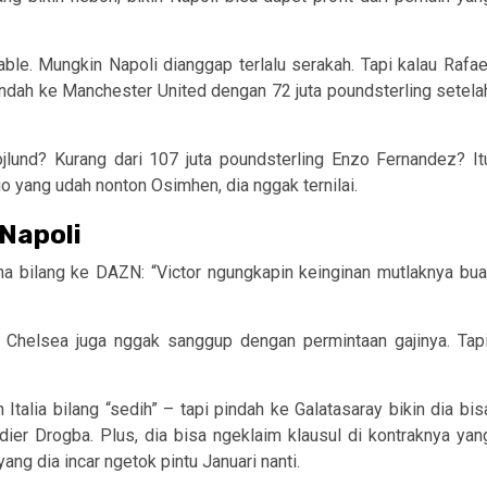
nable. Mungkin Napoli dianggap terlalu serakah. Tapi kalau Rafae
ndah ke Manchester United dengan 72 juta poundsterling setela
jlund? Kurang dari 107 juta poundsterling Enzo Fernandez? It
o yang udah nonton Osimhen, dia nggak ternilai.
 Napoli
nna bilang ke DAZN: “Victor ngungkapin keinginan mutlaknya bua
, Chelsea juga nggak sanggup dengan permintaan gajinya. Tapi
alia bilang “sedih” – tapi pindah ke Galatasaray bikin dia bis
ier Drogba. Plus, dia bisa ngeklaim klausul di kontraknya yan
ang dia incar ngetok pintu Januari nanti.