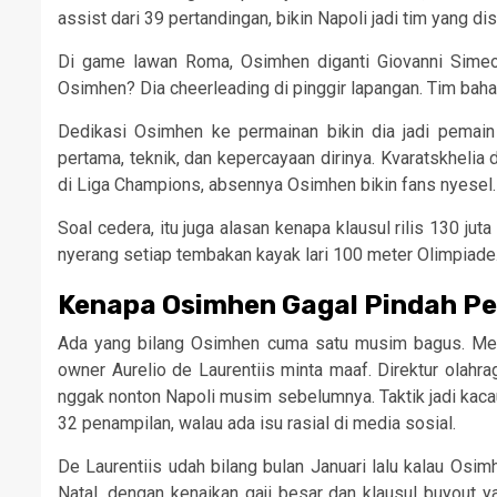
assist dari 39 pertandingan, bikin Napoli jadi tim yang di
Di game lawan Roma, Osimhen diganti Giovanni Simeo
Osimhen? Dia cheerleading di pinggir lapangan. Tim bahag
Dedikasi Osimhen ke permainan bikin dia jadi pemain p
pertama, teknik, dan kepercayaan dirinya. Kvaratskhelia 
di Liga Champions, absennya Osimhen bikin fans nyesel.
Soal cedera, itu juga alasan kenapa klausul rilis 130 ju
nyerang setiap tembakan kayak lari 100 meter Olimpiade.
Kenapa Osimhen Gagal Pindah P
Ada yang bilang Osimhen cuma satu musim bagus. Mema
owner Aurelio de Laurentiis minta maaf. Direktur olahrag
nggak nonton Napoli musim sebelumnya. Taktik jadi kacau
32 penampilan, walau ada isu rasial di media sosial.
De Laurentiis udah bilang bulan Januari lalu kalau Os
Natal, dengan kenaikan gaji besar dan klausul buyout ya