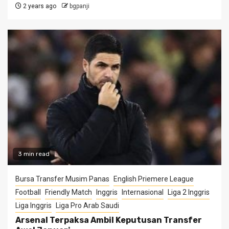
2 years ago
bgpanji
3 min read
Bursa Transfer Musim Panas
English Priemere League
Football
Friendly Match
Inggris
Internasional
Liga 2 Inggris
Liga Inggris
Liga Pro Arab Saudi
Arsenal Terpaksa Ambil Keputusan Transfer