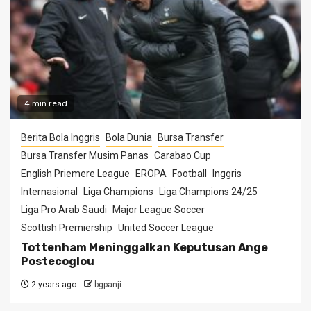
4 min read
Berita Bola Inggris
Bola Dunia
Bursa Transfer
Bursa Transfer Musim Panas
Carabao Cup
English Priemere League
EROPA
Football
Inggris
Internasional
Liga Champions
Liga Champions 24/25
Liga Pro Arab Saudi
Major League Soccer
Scottish Premiership
United Soccer League
Tottenham Meninggalkan Keputusan Ange
Postecoglou
2 years ago
bgpanji