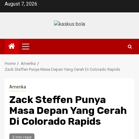
Skip
August 7, 2026
to
content
Primary
Menu
Home
Amerika
Zack Steffen Punya Masa Depan Yang Cerah Di Colorado Rapids
Amerika
Zack Steffen Punya
Masa Depan Yang Cerah
Di Colorado Rapids
2 min read