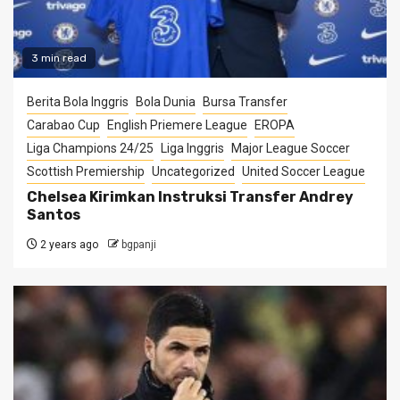
3 min read
Berita Bola Inggris
Bola Dunia
Bursa Transfer
Carabao Cup
English Priemere League
EROPA
Liga Champions 24/25
Liga Inggris
Major League Soccer
Scottish Premiership
Uncategorized
United Soccer League
Chelsea Kirimkan Instruksi Transfer Andrey
Santos
2 years ago
bgpanji