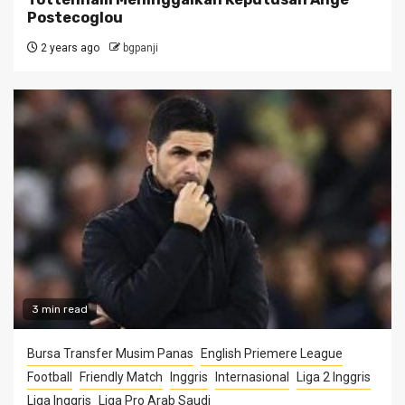
Postecoglou
2 years ago
bgpanji
3 min read
Bursa Transfer Musim Panas
English Priemere League
Football
Friendly Match
Inggris
Internasional
Liga 2 Inggris
Liga Inggris
Liga Pro Arab Saudi