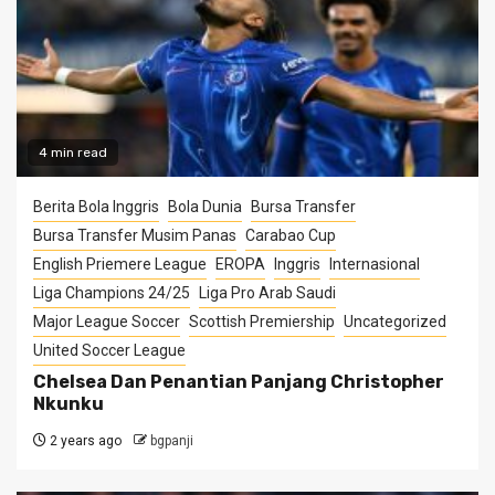
4 min read
Berita Bola Inggris
Bola Dunia
Bursa Transfer
Bursa Transfer Musim Panas
Carabao Cup
English Priemere League
EROPA
Inggris
Internasional
Liga Champions 24/25
Liga Pro Arab Saudi
Major League Soccer
Scottish Premiership
Uncategorized
United Soccer League
Chelsea Dan Penantian Panjang Christopher
Nkunku
2 years ago
bgpanji