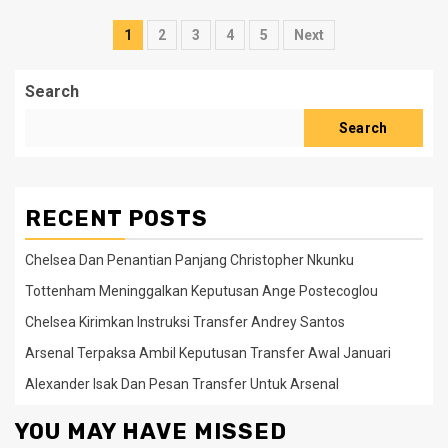
Posts
1
2
3
4
5
Next
pagination
Search
Search
RECENT POSTS
Chelsea Dan Penantian Panjang Christopher Nkunku
Tottenham Meninggalkan Keputusan Ange Postecoglou
Chelsea Kirimkan Instruksi Transfer Andrey Santos
Arsenal Terpaksa Ambil Keputusan Transfer Awal Januari
Alexander Isak Dan Pesan Transfer Untuk Arsenal
YOU MAY HAVE MISSED