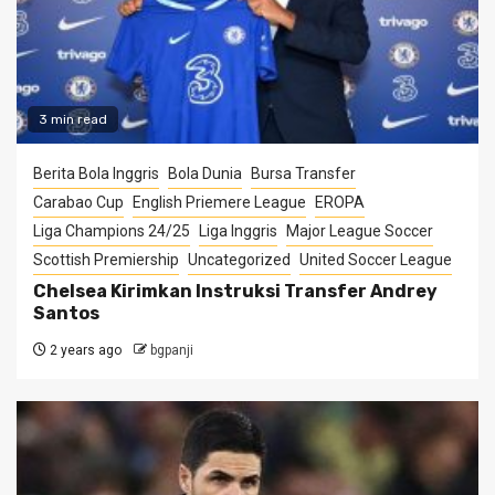
3 min read
Berita Bola Inggris
Bola Dunia
Bursa Transfer
Carabao Cup
English Priemere League
EROPA
Liga Champions 24/25
Liga Inggris
Major League Soccer
Scottish Premiership
Uncategorized
United Soccer League
Chelsea Kirimkan Instruksi Transfer Andrey
Santos
2 years ago
bgpanji