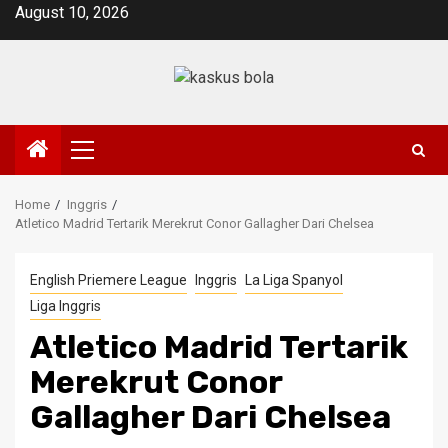
Skip
August 10, 2026
to
content
Primary
Menu
Home
Inggris
Atletico Madrid Tertarik Merekrut Conor Gallagher Dari Chelsea
English Priemere League
Inggris
La Liga Spanyol
Liga Inggris
Atletico Madrid Tertarik
Merekrut Conor
Gallagher Dari Chelsea