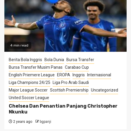
4 min read
Berita Bola Inggris
Bola Dunia
Bursa Transfer
Bursa Transfer Musim Panas
Carabao Cup
English Priemere League
EROPA
Inggris
Internasional
Liga Champions 24/25
Liga Pro Arab Saudi
Major League Soccer
Scottish Premiership
Uncategorized
United Soccer League
Chelsea Dan Penantian Panjang Christopher
Nkunku
2 years ago
bgpanji