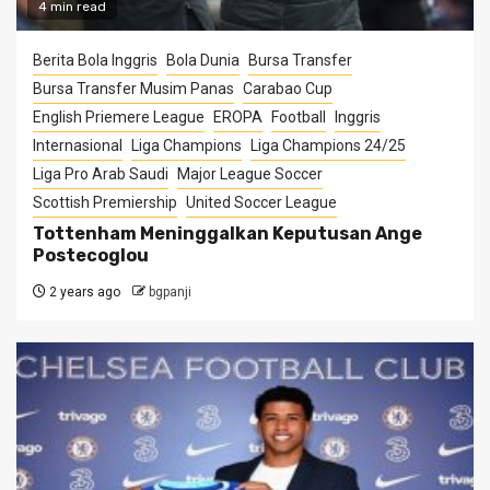
4 min read
Berita Bola Inggris
Bola Dunia
Bursa Transfer
Bursa Transfer Musim Panas
Carabao Cup
English Priemere League
EROPA
Football
Inggris
Internasional
Liga Champions
Liga Champions 24/25
Liga Pro Arab Saudi
Major League Soccer
Scottish Premiership
United Soccer League
Tottenham Meninggalkan Keputusan Ange
Postecoglou
2 years ago
bgpanji