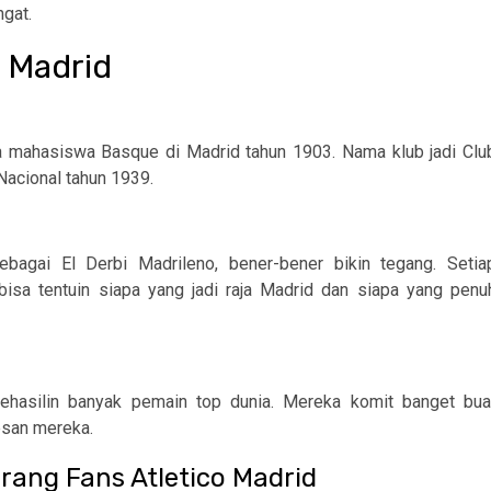
gat.
o Madrid
a mahasiswa Basque di Madrid tahun 1903. Nama klub jadi Clu
Nacional tahun 1939.
ebagai El Derbi Madrileno, bener-bener bikin tegang. Setia
 bisa tentuin siapa yang jadi raja Madrid dan siapa yang penu
g
hasilin banyak pemain top dunia. Mereka komit banget bua
esan mereka.
eorang Fans
Atletico Madrid