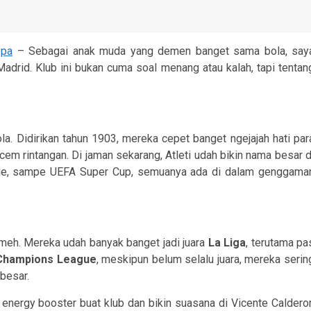
opa
–
Sebagai anak muda yang demen banget sama bola, say
drid. Klub ini bukan cuma soal menang atau kalah, tapi tentan
. Didirikan tahun 1903, mereka cepet banget ngejajah hati par
cem rintangan. Di jaman sekarang, Atleti udah bikin nama besar d
ague, sampe UEFA Super Cup, semuanya ada di dalam genggama
emeh. Mereka udah banyak banget jadi juara
La Liga
, terutama pa
Champions League
, meskipun belum selalu juara, mereka serin
besar.
i energy booster buat klub dan bikin suasana di Vicente Caldero