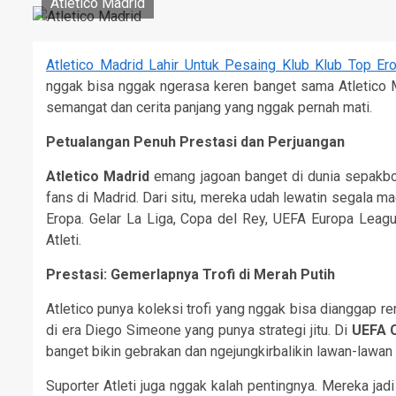
Atletico Madrid
Atletico Madrid Lahir Untuk Pesaing Klub Klub Top Er
nggak bisa nggak ngerasa keren banget sama Atletico Ma
semangat dan cerita panjang yang nggak pernah mati.
Petualangan Penuh Prestasi dan Perjuangan
Atletico Madrid
emang jagoan banget di dunia sepakbola
fans di Madrid. Dari situ, mereka udah lewatin segala ma
Eropa. Gelar La Liga, Copa del Rey, UEFA Europa Le
Atleti.
Prestasi: Gemerlapnya Trofi di Merah Putih
Atletico punya koleksi trofi yang nggak bisa dianggap r
di era Diego Simeone yang punya strategi jitu. Di
UEFA 
banget bikin gebrakan dan ngejungkirbalikin lawan-lawan 
Suporter Atleti juga nggak kalah pentingnya. Mereka jad