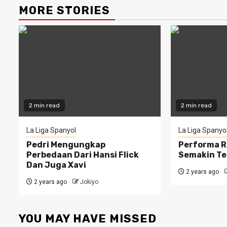
MORE STORIES
2 min read
2 min read
La Liga Spanyol
La Liga Spanyo
Pedri Mengungkap
Performa R
Perbedaan Dari Hansi Flick
Semakin Te
Dan Juga Xavi
2 years ago
2 years ago
Jokiyo
YOU MAY HAVE MISSED