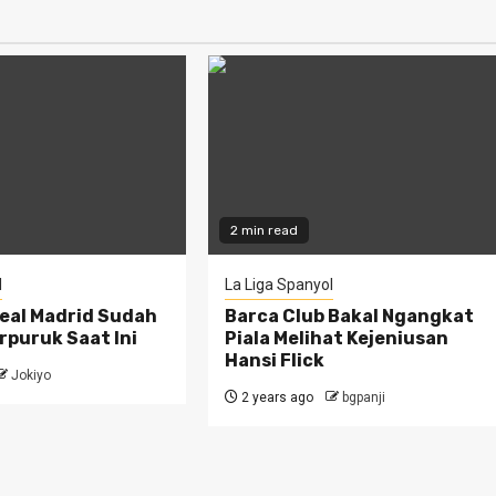
2 min read
l
La Liga Spanyol
eal Madrid Sudah
Barca Club Bakal Ngangkat
rpuruk Saat Ini
Piala Melihat Kejeniusan
Hansi Flick
Jokiyo
2 years ago
bgpanji