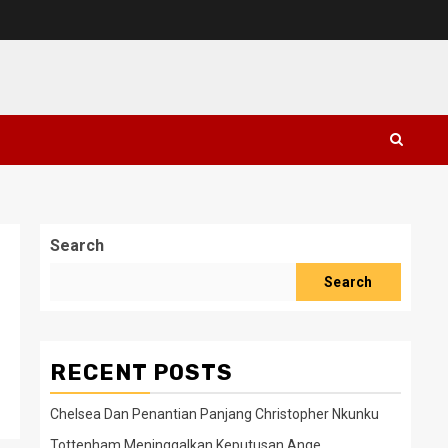
Search
Search
RECENT POSTS
Chelsea Dan Penantian Panjang Christopher Nkunku
Tottenham Meninggalkan Keputusan Ange