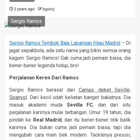
2 years ago
bgpanji
Sergio Ramos
Sergio Ramos Tembok Baja Lapangan Hijau Madrid
–
Di
jagat sepakbola, ada satu nama yang bikin semua orang
kagum: Sergio Ramos! Gak cuma jadi pemain biasa, dia
bener-bener legenda hidup, bro!
Perjalanan Keren Dari Ramos
Sergio Ramos berasal dari
Camas, deket Seville,
Spanyol
. Dari kecil udah keliatan banget bakatnya. Dia
masuk akademi muda
Sevilla FC
, dan dari situ
perjalanan karirnya mulai terbangun. Umur 19 tahun, dia
pindah ke
Real Madrid
, dan itu bener-bener titik balik
karirnya. Dia bukan cuma jadi pemain biasa, tapi dia
mengubah cara main bek modern. Tacklenya presisi,