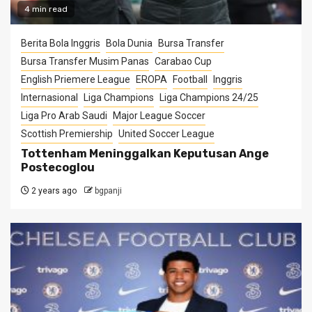
4 min read
Berita Bola Inggris
Bola Dunia
Bursa Transfer
Bursa Transfer Musim Panas
Carabao Cup
English Priemere League
EROPA
Football
Inggris
Internasional
Liga Champions
Liga Champions 24/25
Liga Pro Arab Saudi
Major League Soccer
Scottish Premiership
United Soccer League
Tottenham Meninggalkan Keputusan Ange
Postecoglou
2 years ago
bgpanji