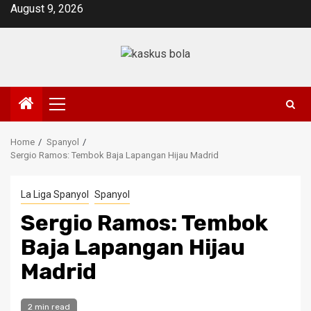
Skip
August 9, 2026
to
content
Primary
Menu
Home
Spanyol
Sergio Ramos: Tembok Baja Lapangan Hijau Madrid
La Liga Spanyol
Spanyol
Sergio Ramos: Tembok
Baja Lapangan Hijau
Madrid
2 min read