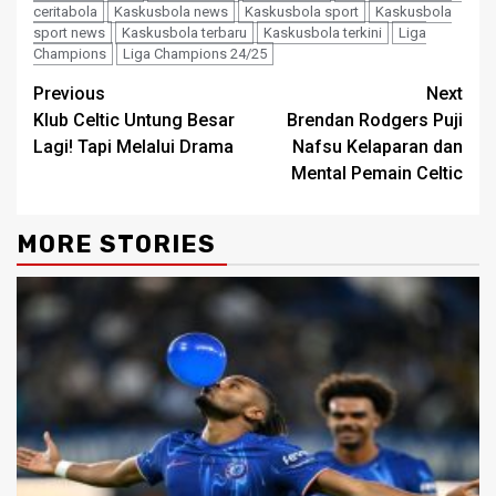
ceritabola
Kaskusbola news
Kaskusbola sport
Kaskusbola
sport news
Kaskusbola terbaru
Kaskusbola terkini
Liga
Champions
Liga Champions 24/25
Continue
Previous
Next
Klub Celtic Untung Besar
Brendan Rodgers Puji
Reading
Lagi! Tapi Melalui Drama
Nafsu Kelaparan dan
Mental Pemain Celtic
MORE STORIES