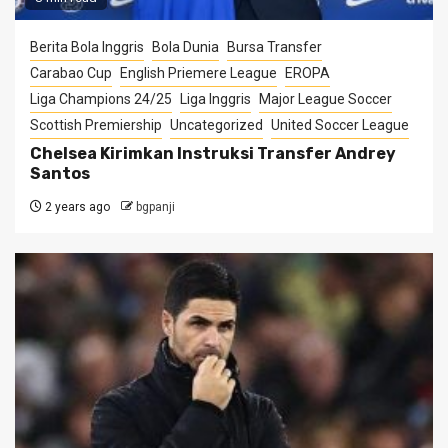
Berita Bola Inggris
Bola Dunia
Bursa Transfer
Carabao Cup
English Priemere League
EROPA
Liga Champions 24/25
Liga Inggris
Major League Soccer
Scottish Premiership
Uncategorized
United Soccer League
Chelsea Kirimkan Instruksi Transfer Andrey
Santos
2 years ago
bgpanji