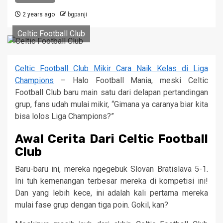
2 years ago
bgpanji
Celtic Football Club
Celtic Football Club Mikir Cara Naik Kelas di Liga
Champions
– Halo Football Mania, meski Celtic
Football Club baru main satu dari delapan pertandingan
grup, fans udah mulai mikir, “Gimana ya caranya biar kita
bisa lolos Liga Champions?”
Awal Cerita Dari Celtic Football
Club
Baru-baru ini, mereka ngegebuk Slovan Bratislava 5-1.
Ini tuh kemenangan terbesar mereka di kompetisi ini!
Dan yang lebih kece, ini adalah kali pertama mereka
mulai fase grup dengan tiga poin. Gokil, kan?