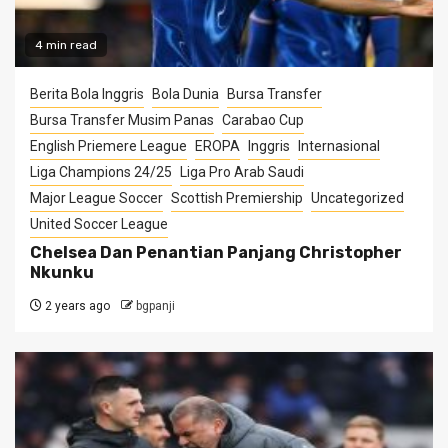
4 min read
Berita Bola Inggris
Bola Dunia
Bursa Transfer
Bursa Transfer Musim Panas
Carabao Cup
English Priemere League
EROPA
Inggris
Internasional
Liga Champions 24/25
Liga Pro Arab Saudi
Major League Soccer
Scottish Premiership
Uncategorized
United Soccer League
Chelsea Dan Penantian Panjang Christopher
Nkunku
2 years ago
bgpanji