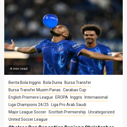
4 min read
Berita Bola Inggris
Bola Dunia
Bursa Transfer
Bursa Transfer Musim Panas
Carabao Cup
English Priemere League
EROPA
Inggris
Internasional
Liga Champions 24/25
Liga Pro Arab Saudi
Major League Soccer
Scottish Premiership
Uncategorized
United Soccer League