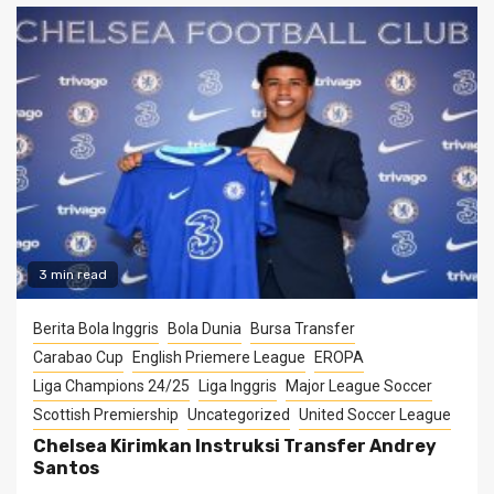
3 min read
Berita Bola Inggris
Bola Dunia
Bursa Transfer
Carabao Cup
English Priemere League
EROPA
Liga Champions 24/25
Liga Inggris
Major League Soccer
Scottish Premiership
Uncategorized
United Soccer League
Chelsea Kirimkan Instruksi Transfer Andrey
Santos